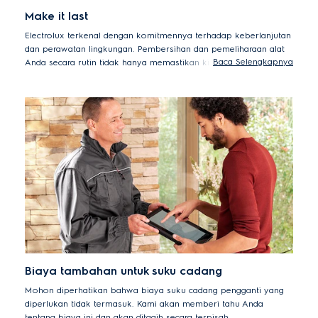
Make it last
Electrolux terkenal dengan komitmennya terhadap keberlanjutan
dan perawatan lingkungan. Pembersihan dan pemeliharaan alat
Baca Selengkapnya
Anda secara rutin tidak hanya memastikan kinerja yang optimal,
tetapi juga akan memperpanjang masa pakainya. Ini mencegah
penggantian alat secara dini, mengurangi dampak lingkungan
sekaligus lebih hemat biaya bagi Anda.
Biaya tambahan untuk suku cadang
Mohon diperhatikan bahwa biaya suku cadang pengganti yang
diperlukan tidak termasuk. Kami akan memberi tahu Anda
tentang biaya ini dan akan ditagih secara terpisah.