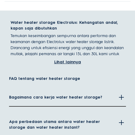
Water heater storage Electrolux: Kehangatan andal,
kapan saja dibutuhkan
Temukan keseimbangan sempurna antara performa dan
keamanan dengan Electrolux water heater storage listrik.
Dirancang untuk efisiensi energi yang unggul dan keandalan
mutlak, jelajahi pemanas air tangki 15L dan 30L kami untuk
menemukan solusi ideal bagi air panas yang konsisten di
Lihat lainnya
rumah Anda.
Apa itu water heater storage?
FAQ tentang water heater storage
Water heater storage adalah perangkat yang memanaskan
dan menyimpan sejumlah air di dalam storage berinsulasi,
menjaga air tetap hangat dan siap digunakan kapan saja.
Bagaimana cara kerja water heater storage?
Cocok untuk rumah tangga yang membutuhkan pasokan air
panas stabil di beberapa titik sekaligus
Perbedaan water heater storage vs Water heater
instant
Apa perbedaan utama antara water heater
storage dan water heater instant?
Perbedaan utama antara water heater instant dan storage
terletak pada cara penggunaan dan efisiensinya.