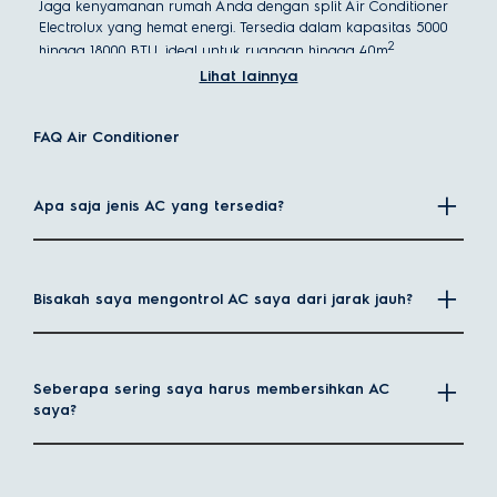
Jaga kenyamanan rumah Anda dengan split Air Conditioner
Electrolux yang hemat energi. Tersedia dalam kapasitas 5000
2
hingga 18000 BTU, ideal untuk ruangan hingga 40m
.
Lihat lainnya
Air conditioner Berkecepatan Tetap vs Inverter
Berdasarkan jenis kompresor yang digunakan, AC dapat
FAQ Air Conditioner
dibagi menjadi AC inverter dan AC berkecepatan tetap
(tradisional).
Apa saja jenis AC yang tersedia?
AC Inverter
AC inverter menggunakan kompresor dengan kecepatan
variabel. Artinya, kompresor dapat menyesuaikan kecepatan
Bisakah saya mengontrol AC saya dari jarak jauh?
motornya sesuai dengan kebutuhan pendinginan ruangan.
Ketika suhu yang diinginkan tercapai, kompresor akan
melambat, bukan mati total.
AC split adalah jenis AC yang paling umum menggunakan
Seberapa sering saya harus membersihkan AC
teknologi inverter.
saya?
AC Berkecepatan Tetap (Tradisional)
Jenis AC tradisional ini juga dikenal dengan nama AC