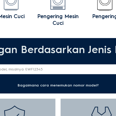
Mesin Cuci
Pengering Mesin
Pengerin
Cuci
an Berdasarkan Jenis
por Portable
Oven Microwave
Penyedot Debu
Oven
ompor Tanam
Bagaimana cara menemukan nomor model?