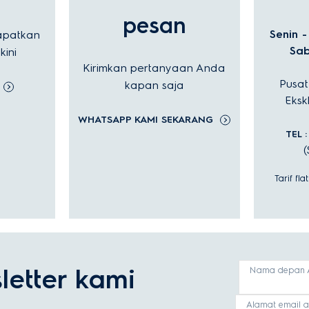
pesan
Senin -
apatkan
Sab
lan alat saya?
ini
Kirimkan pertanyaan Anda
Pusat
kapan saja
Ekskl
WHATSAPP KAMI SEKARANG
TEL 
(
Tarif fl
etter kami
Nama depan 
Alamat email 