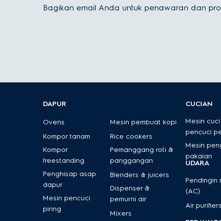
Bagikan email Anda untuk penawaran dan prom
DAPUR
CUCIAN
Mesin cuci
Ovens
Mesin pembuat kopi
pencuci p
Kompor tanam
Rice cookers
Mesin pen
Kompor
Pemanggang roti &
pakaian
freestanding
panggangan
UDARA
Penghisap asap
Blenders & juicers
Pendingin
dapur
Dispenser &
(AC)
Mesin pencuci
pemurni air
Air purifier
piring
Mixers