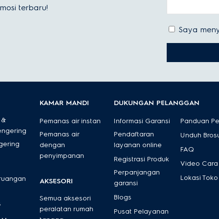
osi terbaru!
Saya meny
KAMAR MANDI
DUKUNGAN PELANGGAN
 &
Pemanas air instan
Informasi Garansi
Panduan P
engering
Pemanas air
Pendaftaran
Unduh Bros
gering
dengan
layanan online
FAQ
penyimpanan
Registrasi Produk
Video Cara
Perpanjangan
Lokasi Toko
 ruangan
AKSESORI
garansi
Blogs
Semua aksesori
s
peralatan rumah
Pusat Pelayanan