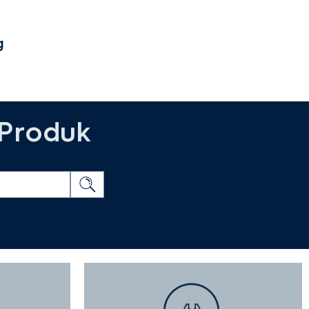
g
 Produk
Penghisap asap
dapur