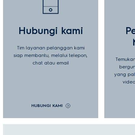
Hubungi kami
P
Tim layanan pelanggan kami
siap membantu, melalui telepon,
Temukan
chat atau email
bergun
yang pal
vide
HUBUNGI KAMI