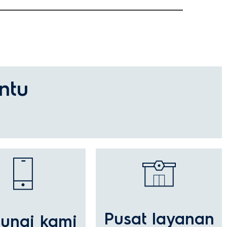
ah?
ntu
Pusat layanan
ungi kami