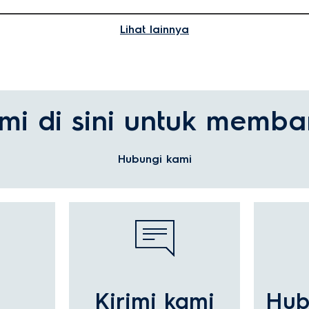
Lihat lainnya
iakan layanan perawatan produk resmi di rum
mi di sini untuk memba
linan panduan pengguna?
Hubungi kami
nan brosur?
 cara memperbaikinya?
l
Kirimi kami
Hub
anyaan garansi?