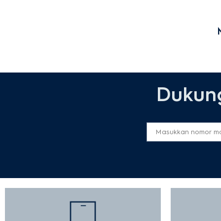
Dukung
Kulkas
Kom
& K