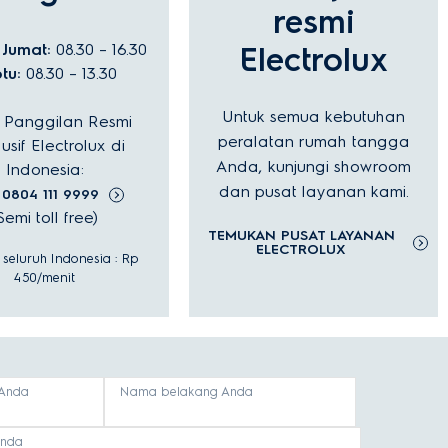
resmi
 Jumat:
08.30 – 16.30
Electrolux
tu:
08.30 – 13.30
Untuk semua kebutuhan
 Panggilan Resmi
peralatan rumah tangga
usif Electrolux di
Anda, kunjungi showroom
Indonesia:
dan pusat layanan kami.
: 0804 111 9999
Semi toll free)
TEMUKAN PUSAT LAYANAN
ELECTROLUX
at seluruh Indonesia : Rp
450/menit
Anda
Nama belakang Anda
anda