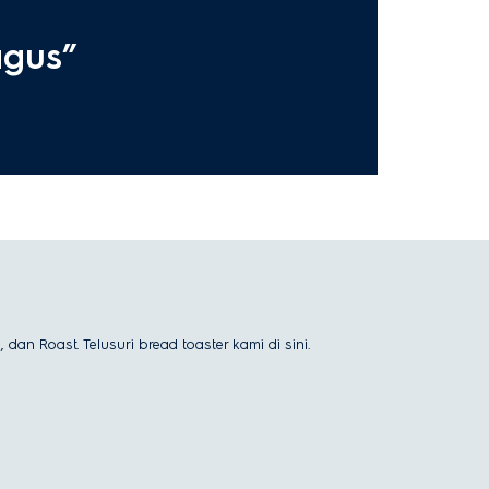
agus”
dan Roast. Telusuri bread toaster kami di sini.
unakan panas konveksi. Elemen pemanas listrik di dalam