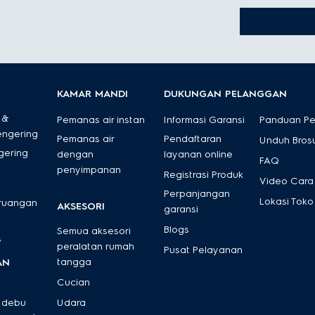
nda, penting untuk mempertimbangkan ukuran rumah tangga, fitur yan
pan sarapan untuk keluarga besar atau saat menjamu tamu.
KAMAR MANDI
DUKUNGAN PELANGGAN
 &
Pemanas air instan
Informasi Garansi
Panduan P
engering
Pemanas air
Pendaftaran
Unduh Bros
gering
dengan
layanan online
FAQ
penyimpanan
Registrasi Produk
Video Cara
Perpanjangan
Lokasi Toko
 ruangan
AKSESORI
garansi
butuhan memanggang dasar.
Blogs
Semua aksesori
s
tuk memanggang, memanggang dalam oven, dan membakar.
peralatan rumah
Pusat Pelayanan
tangga
AN
isan dengan pengaturan yang disesuaikan untuk jenis roti tertentu.
Cucian
 debu
Udara