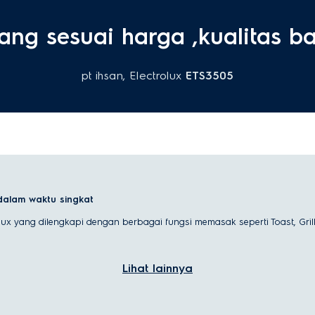
ang sesuai harga ,kualitas b
pt ihsan, Electrolux
ETS3505
dalam waktu singkat
ux yang dilengkapi dengan berbagai fungsi memasak seperti Toast, Grill, 
Lihat lainnya
a namun efektif, dirancang untuk memanggang roti secara merata mengg
an hasil yang merata.