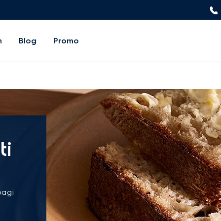
n
Blog
Promo
ti
pagi