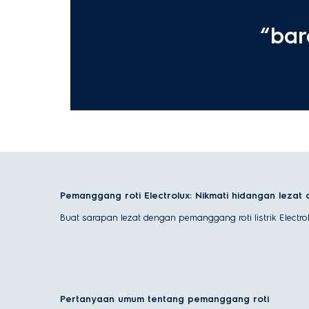
“bar
Pemanggang roti Electrolux: Nikmati hidangan lezat 
Buat sarapan lezat dengan pemanggang roti listrik Electrol
Bagaimana cara kerja pemanggang roti listrik?
Pemanggang
roti adalah peralatan dapur yang sederhan
alat ini memancarkan panas untuk memanggang roti deng
Pertanyaan umum tentang pemanggang roti