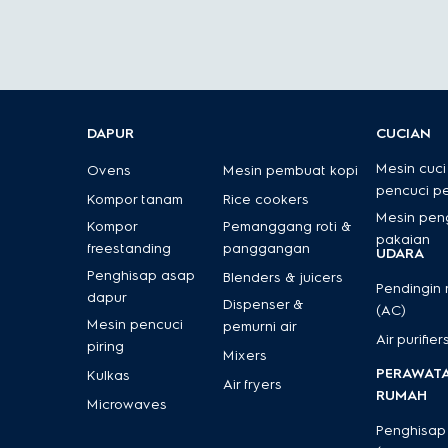
Saat memilih pemanggang roti yang tepat untuk dapur A
mendapatkan kinerja dan nilai terbaik.
Kapasitas
Pemanggang roti berkapasitas besar mempercepat persia
DAPUR
CUCIAN
1-2 orang:
Pemanggang roti 2-slot
Mesin cuci
Ovens
Mesin pembuat kopi
pencuci p
3-4 orang:
Pemanggang roti 4-slot
Kompor tanam
Rice cookers
Mesin pen
5+ orang atau lebih:
Pemanggang roti 6-slot
Kompor
Pemanggang roti &
pakaian
freestanding
panggangan
UDARA
Penghisap asap
Jenis pemanggang roti
Blenders & juicers
Pendingin
dapur
Dispenser &
(AC)
Pemanggang roti pop-up:
Pilihan klasik untuk ke
Mesin pencuci
pemurni air
Air purifier
piring
Toaster oven:
Lebih serbaguna—bisa digunakan un
Mixers
PERAWAT
Kulkas
Pemanggang khusus:
Ideal untuk bagel atau roti art
Air fryers
RUMAH
Microwaves
Penghisap
Pengaturan memasak