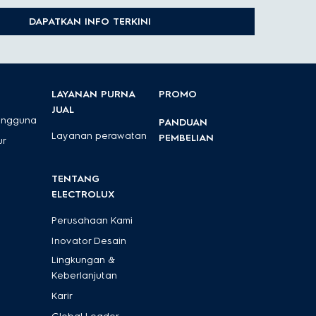
g diinginkan, dan kemudahan penggunaan guna
DAPATKAN INFO TERKINI
LAYANAN PURNA
PROMO
JUAL
engguna
PANDUAN
Layanan perawatan
PEMBELIAN
ur
TENTANG
ELECTROLUX
Perusahaan Kami
Inovator Desain
Lingkungan &
Keberlanjutan
Karir