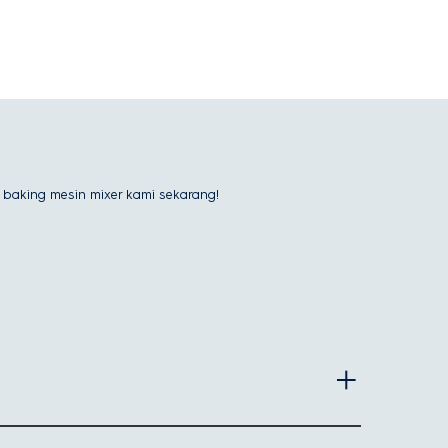
n baking mesin mixer kami sekarang!
persiapan makanan sehari-hari.
k telur, atau mencampur adonan langsung di dalam