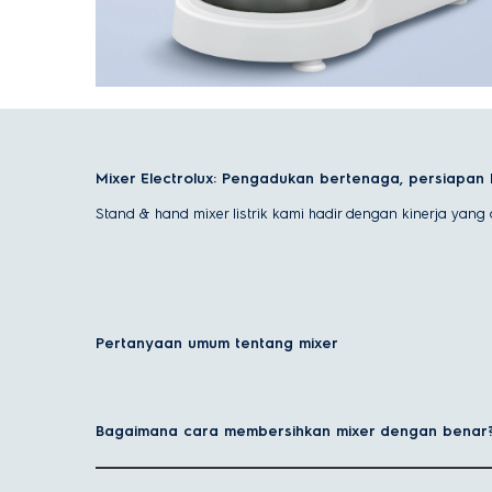
Mixer Electrolux: Pengadukan bertenaga, persiapan
Stand & hand mixer listrik kami hadir dengan kinerja yan
Jenis-jenis mixer
Mixer listrik tersedia dalam berbagai tipe untuk memenu
Pertanyaan umum tentang mixer
Hand mixer
Kompak, ringan, dan mudah disimpan, hand mixer listrik
mangkuk. Ideal untuk dapur kecil atau pengguna rumahan
Bagaimana cara membersihkan mixer dengan benar
Mixer duduk