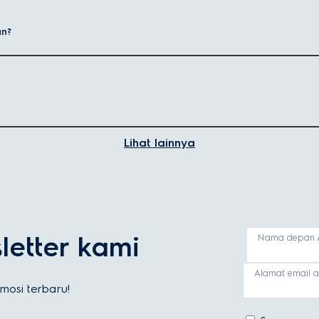
tenaga tinggi yang dapat digunakan tanpa dipegang, dirancang untuk 
seperti pengait adonan dan pengocok.
an?
ngkan ke belakang untuk akses mudah ke mangkuk dan penggantian aks
ikkan mangkuk ke arah alat pengaduk—ideal untuk penggunaan berat da
u
dan kebutuhan dapur Anda. Berikut fitur utama yang perlu dipertimba
Lihat lainnya
merlukan kecepatan berbeda—pilih mixer dengan berbagai opsi kecepa
ng dalam jumlah banyak atau meal prep, sedangkan mangkuk kecil leb
ng dapat dilepas dan aman untuk dishwasher akan menghemat waktu d
etter kami
Nama depan 
engocok balon, dan pengaduk memberi fleksibilitas lebih dalam mema
Alamat email 
kompak, dan bobot ringan sangat cocok untuk dapur kecil atau penggu
osi terbaru!