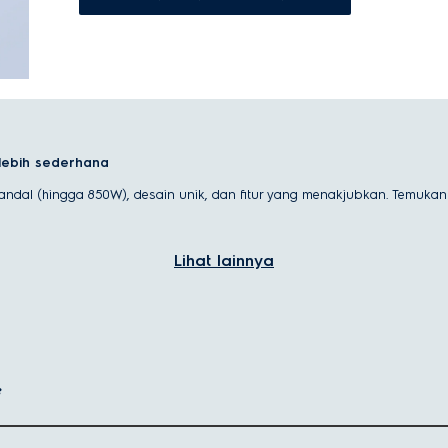
 lebih sederhana
g andal (hingga 850W), desain unik, dan fitur yang menakjubkan. Temuka
Lihat lainnya
hi kebutuhan memasak yang berbeda—mulai dari baking sesekali hingga 
 sangat cocok untuk tugas-tugas cepat seperti mengocok krim, mengoco
 yang baking secara santai.
?