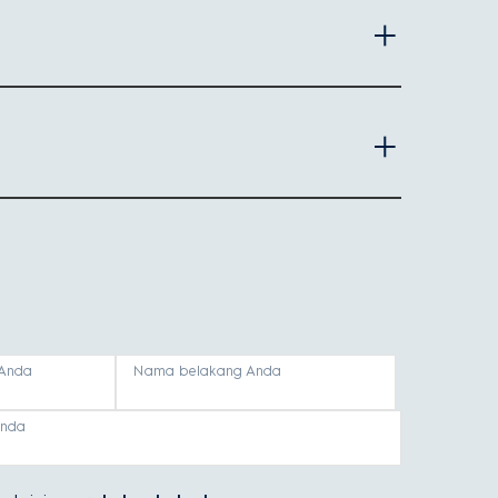
mengolah adonan dalam jumlah besar dan tugas
esori—cocok untuk pembuat kue rumahan.
n adonan yang padat.
ngkan:
tan, mulai dari adukan pelan hingga pengocokan cepat.
ih hemat ruang dan mudah dibersihkan.
an tenaga, terutama setelah penggunaan yang
Anda
Nama belakang Anda
sak.
anda
naan yang sering.