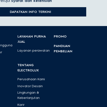
etujui
syarat dan ketentuan
ius. Inilah yang menjadikannya mitra andal di dapur:
DAPATKAN INFO TERKINI
 pengocokan ringan hingga adonan berat.
 padat sekalipun.
ai kebutuhan.
LAYANAN PURNA
PROMO
JUAL
engguna
PANDUAN
bersama.
Layanan perawatan
PEMBELIAN
ur
 ke mesin pencuci piring.
TENTANG
ELECTROLUX
lkas
.
Perusahaan Kami
Inovator Desain
Lingkungan &
Keberlanjutan
Karir