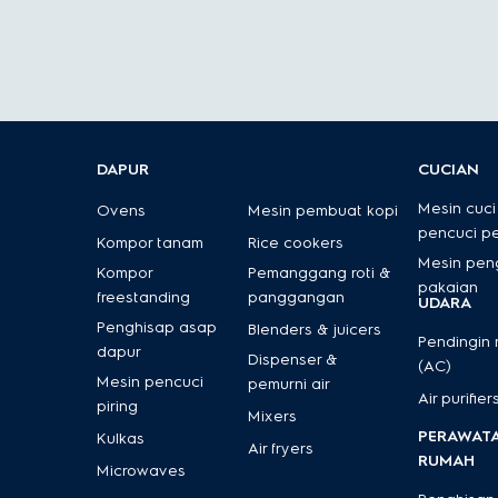
Pilih mixer terbaik dari Electrolux
Mixer Electrolux dirancang untuk mendukung semua kebut
Beragam tingkat kecepatan:
Pengaturan kecepatan
Pengadukan kuat dan konsisten:
Motor berkinerja 
Aksesori serbaguna:
Dilengkapi dengan pengocok, 
DAPUR
CUCIAN
Desain ramah pengguna:
Tombol intuitif, gagang e
Mesin cuci
Ovens
Mesin pembuat kopi
Teknologi peredam suara:
Menyediakan pengalaman
pencuci p
Kompor tanam
Rice cookers
Mesin pen
Aksesori aman untuk dishwasher:
Bagian-bagian ya
Kompor
Pemanggang roti &
pakaian
freestanding
panggangan
UDARA
Telusuri koleksi lengkap mixer Electrolux dan temukan 
Penghisap asap
Blenders & juicers
Temukan juga peralatan dapur berkualitas tinggi lainnya d
Pendingin
dapur
Dispenser &
(AC)
Mesin pencuci
pemurni air
Air purifier
piring
Mixers
PERAWAT
Kulkas
Air fryers
RUMAH
Microwaves