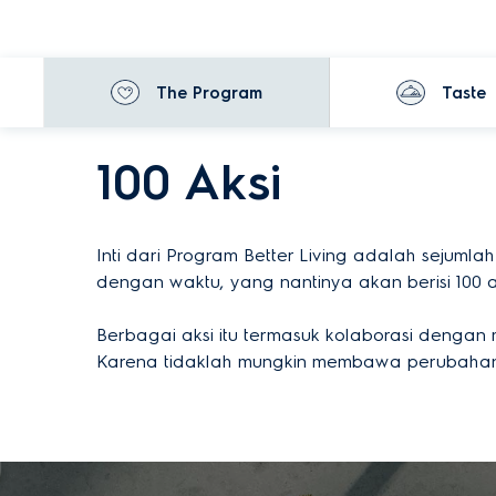
The Program
Taste
100 Aksi
Inti dari Program Better Living adalah sejumla
dengan waktu, yang nantinya akan berisi 100 
Berbagai aksi itu termasuk kolaborasi dengan 
Karena tidaklah mungkin membawa perubahan b