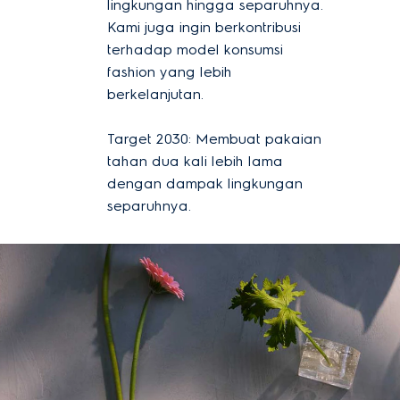
lingkungan hingga separuhnya.
Kami juga ingin berkontribusi
terhadap model konsumsi
fashion yang lebih
berkelanjutan.
Target 2030: Membuat pakaian
tahan dua kali lebih lama
dengan dampak lingkungan
separuhnya.
BACA LEBIH LANJUT