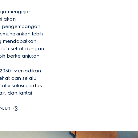
rja mengejar
mi akan
t pengembangan
memungkinkan lebih
g mendapatkan
ebih sehat dengan
ih berkelanjutan.
 2030: Menjadikan
ehat dan selalu
lalui solusi cerdas
ir, dan lantai
ANJUT