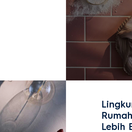
Lingk
Rumah
Lebih 