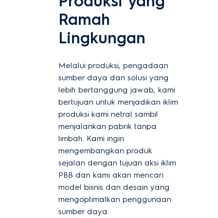
Produksi yang
Ramah
Lingkungan
Melalui produksi, pengadaan
sumber daya dan solusi yang
lebih bertanggung jawab, kami
bertujuan untuk menjadikan iklim
produksi kami netral sambil
menjalankan pabrik tanpa
limbah. Kami ingin
mengembangkan produk
sejalan dengan tujuan aksi iklim
PBB dan kami akan mencari
model bisnis dan desain yang
mengoptimalkan penggunaan
sumber daya.