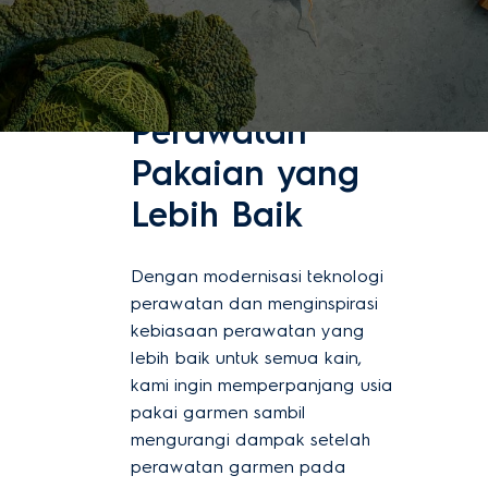
Perawatan
Pakaian yang
Lebih Baik
Dengan modernisasi teknologi
perawatan dan menginspirasi
kebiasaan perawatan yang
lebih baik untuk semua kain,
kami ingin memperpanjang usia
pakai garmen sambil
mengurangi dampak setelah
perawatan garmen pada