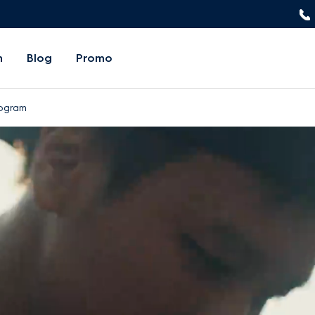
n
Blog
Promo
rogram