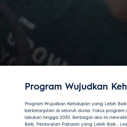
Program Wujudkan Keh
Program Wujudkan Kehidupan yang Lebih Baik a
berkelanjutan di seluruh dunia. Fokus program 
lakukan hingga 2030. Berbagai aksi ini mewak
Baik, Perawatan Pakaian yang Lebih Baik , L