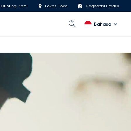
Hubungi Kami
Lokasi Toko
Registrasi Produk
Bahasa