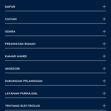
DAPUR
CUCIAN
UDARA
PERAWATAN RUMAH
KAMAR MANDI
AKSESORI
DUKUNGAN PELANGGAN
LAYANAN PURNA JUAL
TENTANG ELECTROLUX