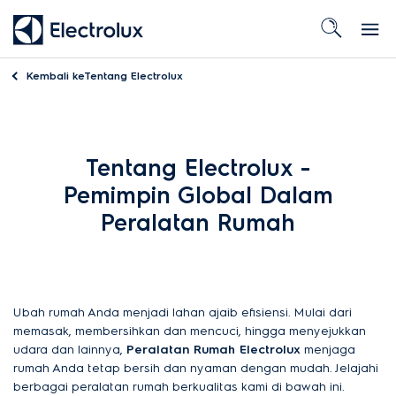
Kembali ke
Tentang Electrolux
Tentang Electrolux -
Pemimpin Global Dalam
Peralatan Rumah
Ubah rumah Anda menjadi lahan ajaib efisiensi. Mulai dari
memasak, membersihkan dan mencuci, hingga menyejukkan
udara dan lainnya,
Peralatan Rumah Electrolux
menjaga
rumah Anda tetap bersih dan nyaman dengan mudah. Jelajahi
berbagai peralatan rumah berkualitas kami di bawah ini.