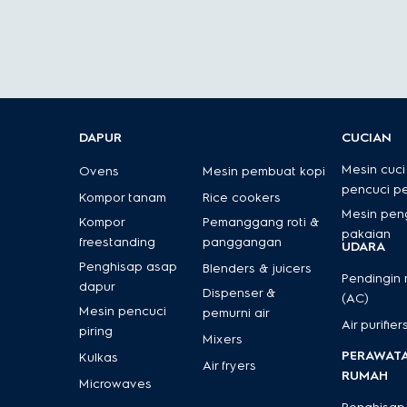
DAPUR
CUCIAN
Mesin cuci
Ovens
Mesin pembuat kopi
pencuci p
Kompor tanam
Rice cookers
Mesin pen
Kompor
Pemanggang roti &
pakaian
freestanding
panggangan
UDARA
Penghisap asap
Blenders & juicers
Pendingin
dapur
Dispenser &
(AC)
Mesin pencuci
pemurni air
Air purifier
piring
Mixers
PERAWAT
Kulkas
Air fryers
RUMAH
Microwaves