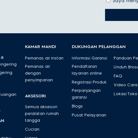
Saya meny
KAMAR MANDI
DUKUNGAN PELANGGAN
 &
Pemanas air instan
Informasi Garansi
Panduan P
engering
Pemanas air
Pendaftaran
Unduh Bros
gering
dengan
layanan online
FAQ
penyimpanan
Registrasi Produk
Video Cara
Perpanjangan
Lokasi Toko
 ruangan
AKSESORI
garansi
Blogs
Semua aksesori
s
peralatan rumah
Pusat Pelayanan
tangga
AN
Cucian