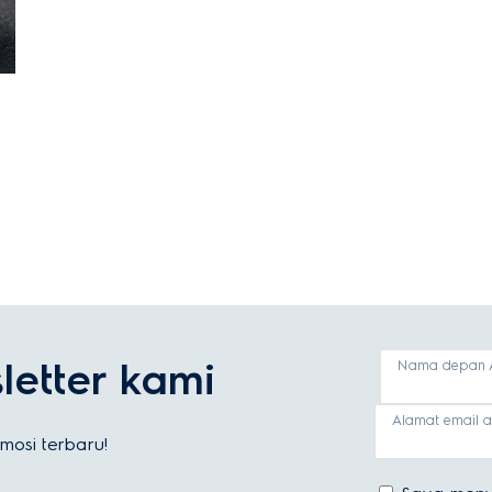
etter kami
Nama depan 
Alamat email 
osi terbaru!