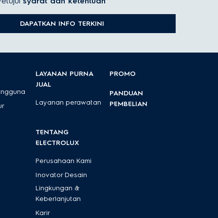
etujui
syarat dan ketentuan
DAPATKAN INFO TERKINI
LAYANAN PURNA
PROMO
JUAL
engguna
PANDUAN
Layanan perawatan
PEMBELIAN
ur
TENTANG
ELECTROLUX
Perusahaan Kami
Inovator Desain
Lingkungan &
Keberlanjutan
Karir