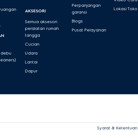
Perpanjangan
Lokasi Toko
 ruangan
AKSESORI
garansi
Blogs
Semua aksesori
s
peralatan rumah
Pusat Pelayanan
tangga
AN
Cucian
 debu
Udara
leaners)
Lantai
Dapur
Syarat & Ketentuan