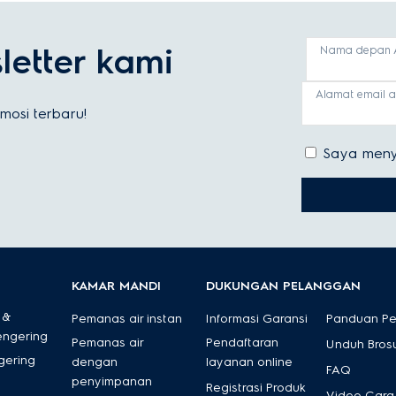
etter kami
Nama depan 
Alamat email 
osi terbaru!
Saya meny
KAMAR MANDI
DUKUNGAN PELANGGAN
 &
Pemanas air instan
Informasi Garansi
Panduan P
engering
Pemanas air
Pendaftaran
Unduh Bros
gering
dengan
layanan online
FAQ
penyimpanan
Registrasi Produk
Video Cara