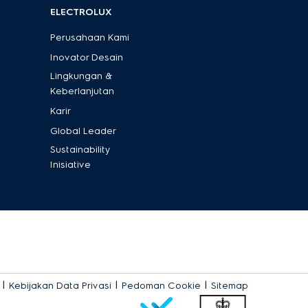
ELECTROLUX
Perusahaan Kami
Inovator Desain
Lingkungan &
Keberlanjutan
Karir
Global Leader
Sustainability
Inisiative
|
|
|
Kebijakan Data Privasi
Pedoman Cookie
Sitemap