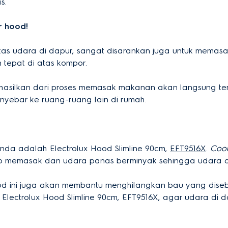
s.
r hood!
litas udara di dapur, sangat disarankan juga untuk mema
 tepat di atas kompor.
hasilkan dari proses memasak makanan akan langsung ter
ebar ke ruang-ruang lain di rumah.
Anda adalah Electrolux Hood Slimline 90cm,
EFT9516X
.
Coo
sap memasak dan udara panas berminyak sehingga udara d
 hood ini juga akan membantu menghilangkan bau yang dis
Electrolux Hood Slimline 90cm, EFT9516X, agar udara di 