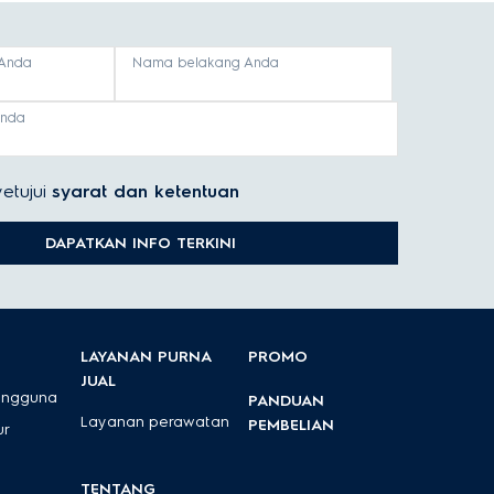
Anda
Nama belakang Anda
anda
etujui
syarat dan ketentuan
DAPATKAN INFO TERKINI
LAYANAN PURNA
PROMO
JUAL
engguna
PANDUAN
Layanan perawatan
PEMBELIAN
ur
TENTANG