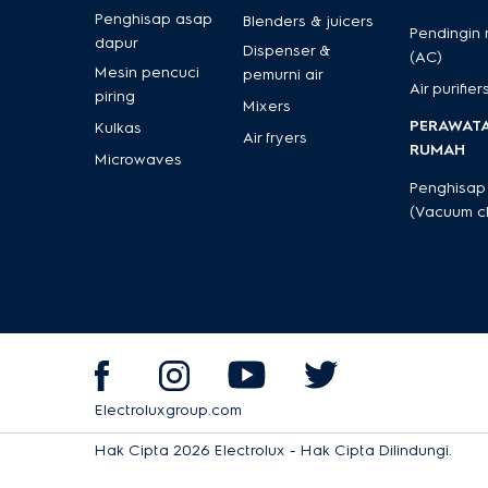
Penghisap asap
Blenders & juicers
Pendingin
dapur
Dispenser &
(AC)
Mesin pencuci
pemurni air
Air purifier
piring
Mixers
PERAWAT
Kulkas
Air fryers
RUMAH
Microwaves
Penghisap
(Vacuum c
Electroluxgroup.com
Hak Cipta 2026 Electrolux - Hak Cipta Dilindungi.