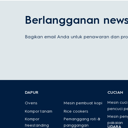
Berlangganan newsl
Bagikan email Anda untuk penawaran dan prom
DAPUR
CUCIAN
Mesin cuci
Ovens
Mesin pembuat kopi
pencuci p
Kompor tanam
Rice cookers
Mesin pen
Kompor
Pemanggang roti &
pakaian
freestanding
panggangan
UDARA