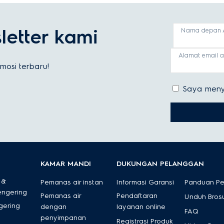
etter kami
Nama depan 
Alamat email 
osi terbaru!
Saya meny
KAMAR MANDI
DUKUNGAN PELANGGAN
 &
Pemanas air instan
Informasi Garansi
Panduan P
engering
Pemanas air
Pendaftaran
Unduh Bros
gering
dengan
layanan online
FAQ
penyimpanan
Registrasi Produk