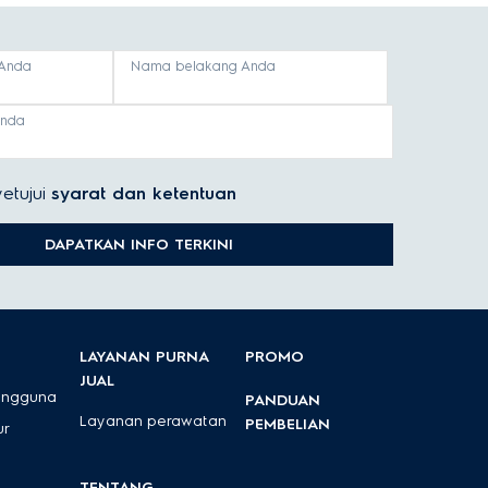
Anda
Nama belakang Anda
anda
etujui
syarat dan ketentuan
DAPATKAN INFO TERKINI
LAYANAN PURNA
PROMO
JUAL
engguna
PANDUAN
Layanan perawatan
PEMBELIAN
ur
TENTANG