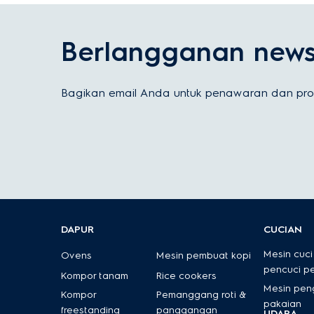
Berlangganan newsl
Bagikan email Anda untuk penawaran dan prom
DAPUR
CUCIAN
Mesin cuci
Ovens
Mesin pembuat kopi
pencuci p
Kompor tanam
Rice cookers
Mesin pen
Kompor
Pemanggang roti &
pakaian
freestanding
panggangan
UDARA