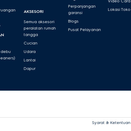
Video Cara
Perpanjangan
Lokasi Toko
 ruangan
AKSESORI
garansi
Blogs
Semua aksesori
s
peralatan rumah
Pusat Pelayanan
tangga
AN
Cucian
 debu
Udara
leaners)
Lantai
Dapur
Syarat & Ketentuan