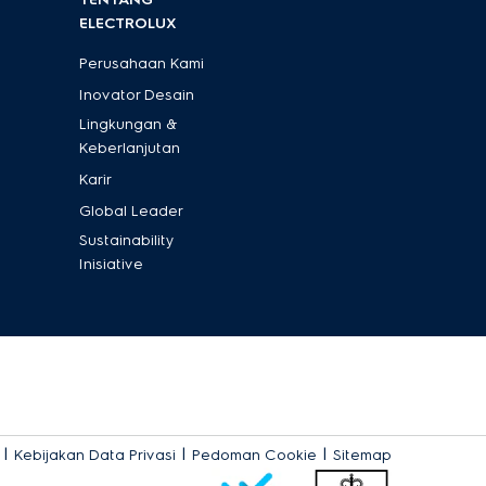
ELECTROLUX
Perusahaan Kami
Inovator Desain
Lingkungan &
Keberlanjutan
Karir
Global Leader
Sustainability
Inisiative
|
|
|
Kebijakan Data Privasi
Pedoman Cookie
Sitemap