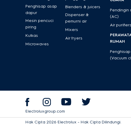
Penghisap asap
Blenders & juicers
Pendingin
dapur
Dispenser &
(AC)
Mesin pencuci
pemurni air
Air purifier
piring
Mixers
PERAWAT
Kulkas
Air fryers
RUMAH
Microwaves
Penghisap
(Vacuum c
Electroluxgroup.com
Hak Cipta 2026 Electrolux - Hak Cipta Dilindungi.