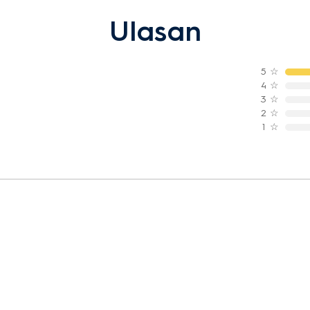
Ulasan
5
☆
4
☆
3
☆
2
☆
1
☆