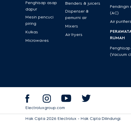
Penghisap asap
Blenders & juicers
Pendingin
dapur
Dispenser &
(AC)
Mesin pencuci
pemurni air
Air purifier
piring
Mixers
PERAWAT
Kulkas
Air fryers
RUMAH
Microwaves
Penghisap
(Vacuum c
Electroluxgroup.com
Hak Cipta 2026 Electrolux - Hak Cipta Dilindungi.