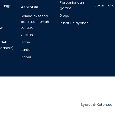
Perpanjangan
Lokasi Toko
 ruangan
AKSESORI
garansi
Blogs
Semua aksesori
s
peralatan rumah
Pusat Pelayanan
tangga
AN
Cucian
 debu
Udara
leaners)
Lantai
Dapur
Syarat & Ketentuan