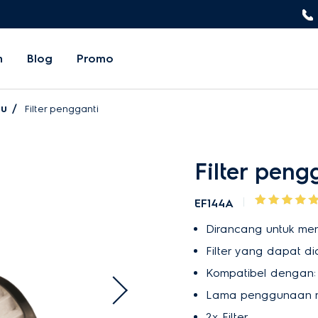
n
Blog
Promo
bu
Filter pengganti
Filter peng
EF144A
Dirancang untuk mengh
Filter yang dapat di
Kompatibel dengan:
Lama penggunaan rat
2x Filter