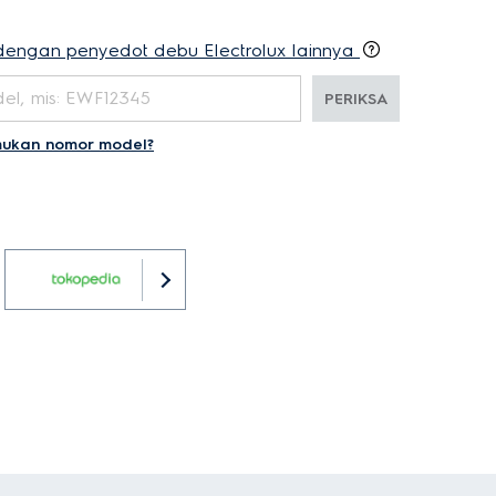
s dengan penyedot debu Electrolux lainnya
PERIKSA
ukan nomor model?