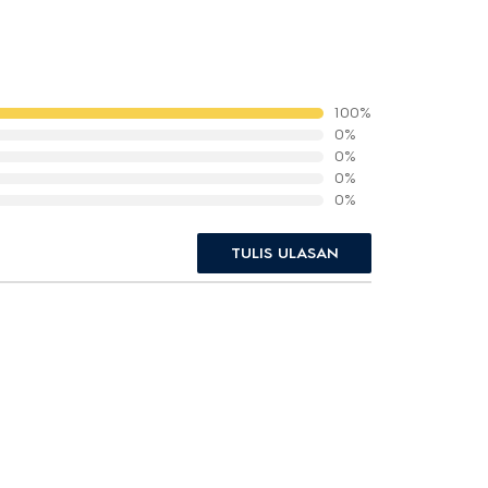
100%
0%
0%
0%
0%
TULIS ULASAN