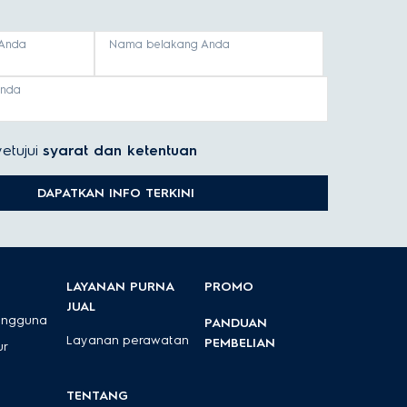
Anda
Nama belakang Anda
anda
etujui
syarat dan ketentuan
DAPATKAN INFO TERKINI
LAYANAN PURNA
PROMO
JUAL
engguna
PANDUAN
Layanan perawatan
PEMBELIAN
ur
TENTANG