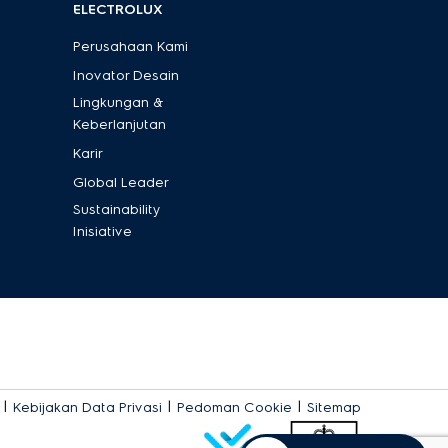
ELECTROLUX
Perusahaan Kami
Inovator Desain
Lingkungan &
Keberlanjutan
Karir
Global Leader
Sustainability
Inisiative
|
|
|
Kebijakan Data Privasi
Pedoman Cookie
Sitemap