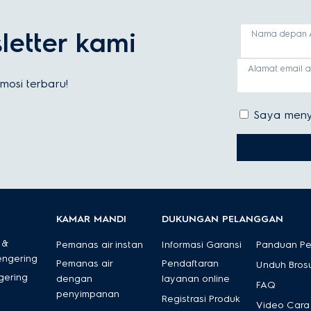
etter kami
Nama depan 
Alamat email 
osi terbaru!
Saya meny
KAMAR MANDI
DUKUNGAN PELANGGAN
 &
Pemanas air instan
Informasi Garansi
Panduan P
engering
Pemanas air
Pendaftaran
Unduh Bros
gering
dengan
layanan online
FAQ
penyimpanan
Registrasi Produk
Video Cara