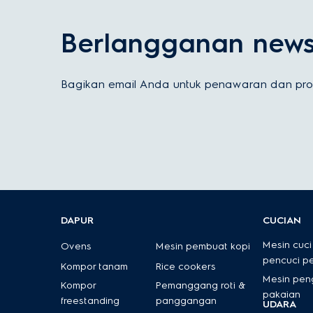
Berlangganan newsl
Bagikan email Anda untuk penawaran dan prom
DAPUR
CUCIAN
Mesin cuci
Ovens
Mesin pembuat kopi
pencuci p
Kompor tanam
Rice cookers
Mesin pen
Kompor
Pemanggang roti &
pakaian
freestanding
panggangan
UDARA