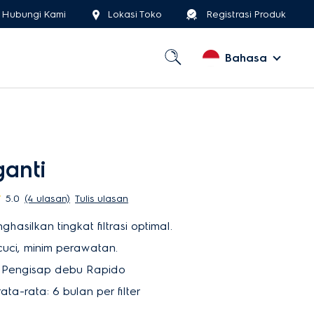
Hubungi Kami
Lokasi Toko
Registrasi Produk
Bahasa
ganti
5.0
(4 ulasan)
Tulis ulasan
asilkan tingkat filtrasi optimal.
cuci, minim perawatan.
 Pengisap debu Rapido
a-rata: 6 bulan per filter