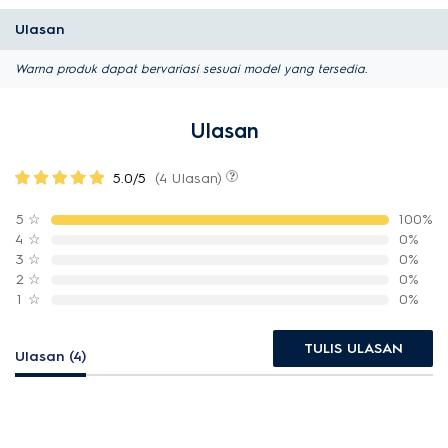
Ulasan
Warna produk dapat bervariasi sesuai model yang tersedia.
Ulasan
5.0/5
(4 Ulasan)
5
☆
100%
4
☆
0%
3
☆
0%
2
☆
0%
1
☆
0%
TULIS ULASAN
Ulasan (4)