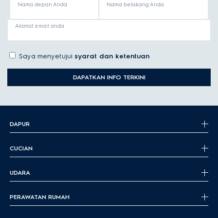
Nama depan Anda
Nama belakang Anda
Alamat email anda
Saya menyetujui
syarat dan ketentuan
DAPATKAN INFO TERKINI
DAPUR
CUCIAN
UDARA
PERAWATAN RUMAH