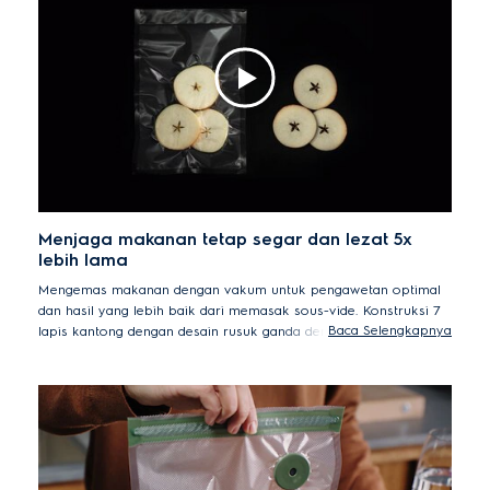
Menjaga makanan tetap segar dan lezat 5x
lebih lama
Mengemas makanan dengan vakum untuk pengawetan optimal
dan hasil yang lebih baik dari memasak sous-vide. Konstruksi 7
Baca Selengkapnya
lapis kantong dengan desain rusuk ganda dengan cepat
menyingkirkan oksigen dan menjaga kelembapan untuk
kesegaran maksimum hingga lima kali* lebih lama.
*Berdasarkan uji internal tahun 2021. Penyimpanan dalam
lemari pendingin menggunakan wadah vakum vs. tanpa
wadah. Hasil bisa bervariasi tergantung makanan, kemasan,
dan temperatur penyimpanan.