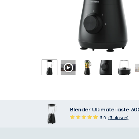
Blender UltimateTaste 3
5.0
(5 ulasan)