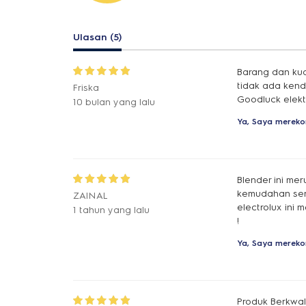
Ulasan (5)
Barang dan ku
tidak ada kenda
Friska
Goodluck elektr
10 bulan yang lalu
Ya, Saya mereko
Blender ini me
kemudahan ser
ZAINAL
electrolux ini
1 tahun yang lalu
!
Ya, Saya mereko
Produk Berkwali