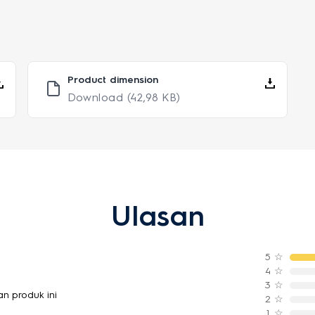
Product dimension
Download
(42,98 KB)
Ulasan
5
☆
4
☆
3
☆
n produk ini
2
☆
1
☆