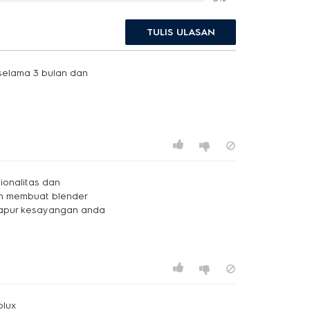
TULIS ULASAN
selama 3 bulan dan
ionalitas dan
n membuat blender
i dapur kesayangan anda
olux