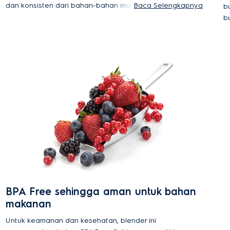
dan konsisten dari bahan-bahan makanan di
Baca Selengkapnya
b
dapur Anda. Sesuaikan kontrol beberapa
b
kecepatan dengan mudah, kecepatan lebih
s
rendah untuk smoothie, hingga kecepatan tinggi,
h
penghancur es yang mudah, hasil pelumatan yang
halus dan fungsi pulse.
BPA Free sehingga aman untuk bahan
makanan
Untuk keamanan dan kesehatan, blender ini