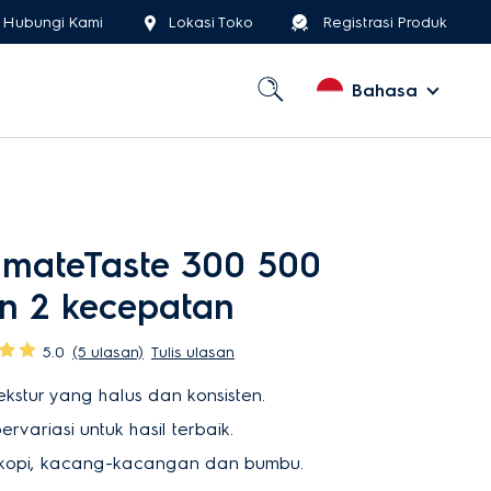
Hubungi Kami
Lokasi Toko
Registrasi Produk
Bahasa
timateTaste 300 500
n 2 kecepatan
5.0
(5 ulasan)
Tulis ulasan
tekstur yang halus dan konsisten.
rvariasi untuk hasil terbaik.
ji kopi, kacang-kacangan dan bumbu.