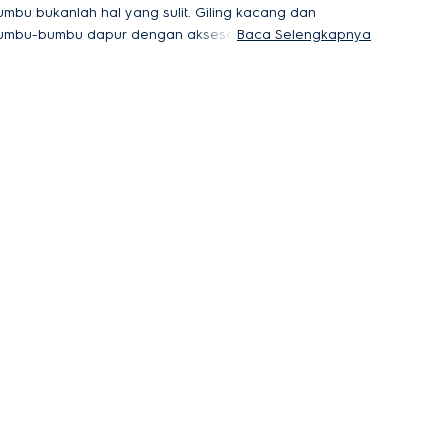
umbu bukanlah hal yang sulit. Giling kacang dan
umbu-bumbu dapur dengan aksesori tambahan
Baca Selengkapnya
ehingga mempertahankan rasa dan tekstur
idangan Anda.