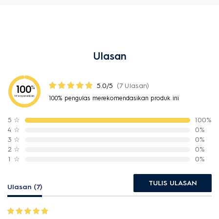
Ulasan
5.0/5
(7 Ulasan)
100
%
Menyarankan
100% pengulas merekomendasikan produk ini
5
☆
100%
4
☆
0%
3
☆
0%
2
☆
0%
1
☆
0%
TULIS ULASAN
Ulasan (7)