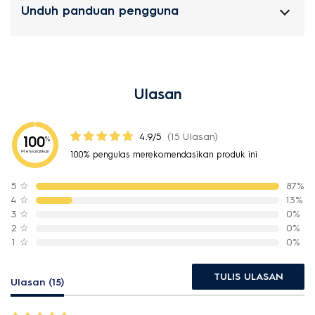
Unduh panduan pengguna
Ulasan
4.9/5
(15 Ulasan)
100
%
Menyarankan
100% pengulas merekomendasikan produk ini
5
☆
87%
4
☆
13%
3
☆
0%
2
☆
0%
1
☆
0%
TULIS ULASAN
Ulasan (15)