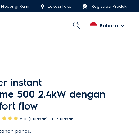
Hubungi Kami
Lokasi Toko
Registrasi Produk
Bahasa
r instant
ome 500 2.4kW dengan
ort flow
5.0
(1 ulasan)
Tulis ulasan
l tahan panas.