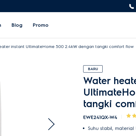
n
Blog
Promo
eater instant UltimateHome 500 2.4kW dengan tangki comfort flow
BARU
Water heate
UltimateH
tangki comf
EWE241QX-W4
Suhu stabil, materia