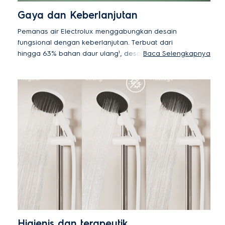
Gaya dan Keberlanjutan
Pemanas air Electrolux menggabungkan desain
fungsional dengan keberlanjutan. Terbuat dari
hingga 63% bahan daur ulang¹, desain rampingnya
Baca Selengkapnya
menambah kesan premium pada kamar mandi dan
mempermudah penggunaan. Dilengkapi dengan
tiga lampu LED untuk menunjukkan fitur
keselamatan dan status pemanasan. Penutup
depan dan belakang yang didaur ulang
menambah tampilan marmer yang elegan.
¹Tidak termasuk komponen listrik dan aksesoris. Jumlah
plastik daur ulang pada setiap produk bervariasi antara
49% hingga 63%.
Higienis dan terapeutik