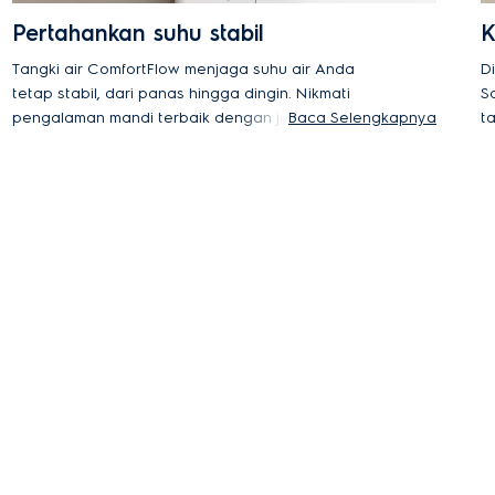
Pertahankan suhu stabil
K
Tangki air ComfortFlow menjaga suhu air Anda
D
tetap stabil, dari panas hingga dingin. Nikmati
S
pengalaman mandi terbaik dengan jaminan tangki
Baca Selengkapnya
t
air 10 tahun dan elemen pemanas 5 tahun.
¹Dibandingkan dengan model sebelumnya. Hasil dapat
bervariasi tergantung suhu air.