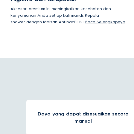
Aksesori premium ini meningkatkan kesehatan dan
kenyamanan Anda setiap kali mandi. Kepala
shower dengan lapisan AntibacPlus mengurangi
Baca Selengkapnya
hingga 99% bakteri berbahaya¹. Terdapat tiga
pilihan semprotan: Reguler, Kuat, dan Pijat. Desain
Putih Keramik yang serbaguna menyempurnakan
pemanas air Anda dan menambah sentuhan
elegan pada dekorasi kamar mandi.
¹Diuji oleh pihak ketiga, sesuai standar ISO 22196:2011,
Desember 2021.
Daya yang dapat disesuaikan secara
manual