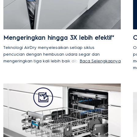
Mengeringkan hingga 3X lebih efektif*
O
Teknologi AirDry menyelesaikan setiap siklus
O
pencucian dengan hembusan udara segar dan
p
mengeringkan tiga kali lebih baik dibandingkan
Baca Selengkapnya
m
sistem pintu tertutup. Di akhir fase pengeringan,
m
pintu terbuka otomatis sekitar 10 cm,
memungkinkan udara beredar di dalamnya untuk
memastikan piring dan peralatan makan benar-
benar kering dan bersih, sekaligus menghemat
energi.
Dibandingkan dengan sistem tertutup kami.