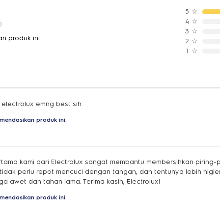
5
☆
4
☆
3
☆
n produk ini
2
☆
1
☆
electrolux emng best sih
mendasikan produk ini.
tama kami dari Electrolux sangat membantu membersihkan piring-pir
n, tidak perlu repot mencuci dengan tangan, dan tentunya lebih higieni
a awet dan tahan lama. Terima kasih, Electrolux!
mendasikan produk ini.