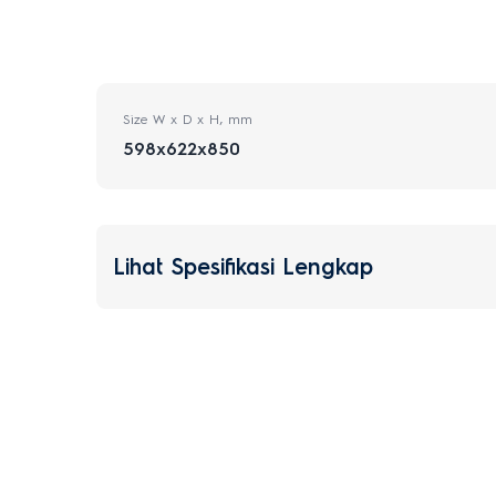
Size W x D x H, mm
598x622x850
Lihat Spesifikasi Lengkap