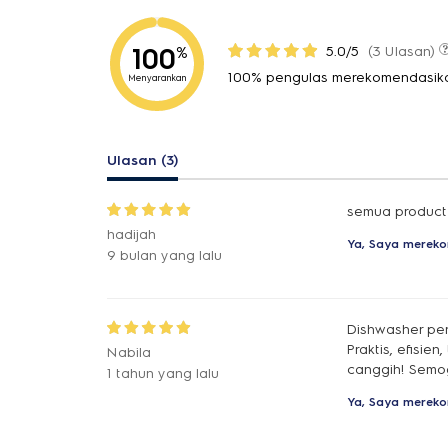
100
5.0/5
(3 Ulasan)
%
100% pengulas merekomendasika
Menyarankan
Ulasan (3)
semua product 
hadijah
Ya, Saya mereko
9 bulan yang lalu
Dishwasher per
Praktis, efisie
Nabila
canggih! Semog
1 tahun yang lalu
Ya, Saya mereko