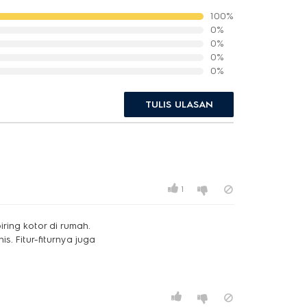
100%
0%
0%
0%
0%
TULIS ULASAN
1
ing kotor di rumah.
s. Fitur-fiturnya juga