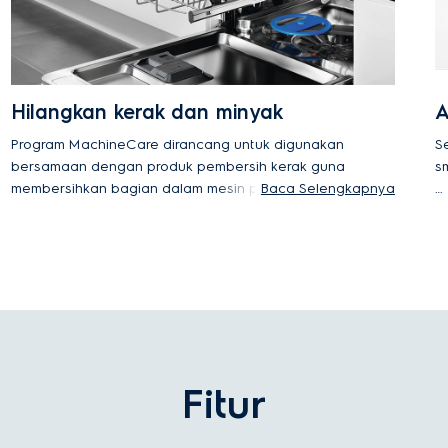
Hilangkan kerak dan minyak
A
Program MachineCare dirancang untuk digunakan
S
bersamaan dengan produk pembersih kerak guna
sm
membersihkan bagian dalam mesin pencuci piring
Baca Selengkapnya
Anda secara menyeluruh. Program ini dapat
*B
menghilangkan kerak dan lemak, sehingga mesin
in
tetap bekerja optimal lebih lama.
Fitur