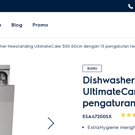
n
Blog
Promo
her freestanding UltimateCare 300 60cm dengan 13 pengaturan t
BARU
Dishwasher
UltimateCa
pengaturan
ESA47200SX
ExtraHygiene menghi