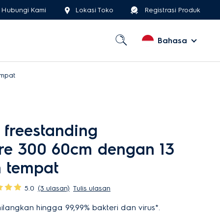
Hubungi Kami
Lokasi Toko
Registrasi Produk
Bahasa
empat
 freestanding
re 300 60cm dengan 13
 tempat
5.0
(3 ulasan)
Tulis ulasan
langkan hingga 99,99% bakteri dan virus*.