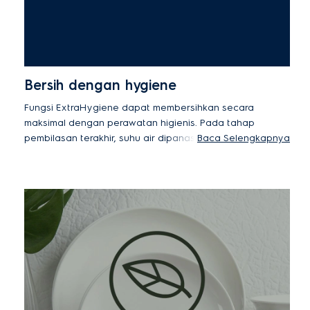
Bersih dengan hygiene
Fungsi ExtraHygiene dapat membersihkan secara
maksimal dengan perawatan higienis. Pada tahap
pembilasan terakhir, suhu air dipanaskan hingga
Baca Selengkapnya
70°C untuk mendisinfeksi piring Anda,
menghilangkan 99,99% bakteri dan virus.*
* Telah diuji untuk Candida albicans, Bakteriofag MS2,
dan Escherichia coli dalam pengujian eksternal oleh
Swissatest Testmaterialien AG pada tahun 2021
("Laporan Uji No. 202120117, 20232072").