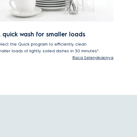
 quick wash for smaller loads
elect the Quick program to efficiently clean
aller loads of lightly soiled dishes in 30 minutes*.
Baca Selengkapnya
ased on the results of Quick function tested by an
dependent testing institute in 2024.