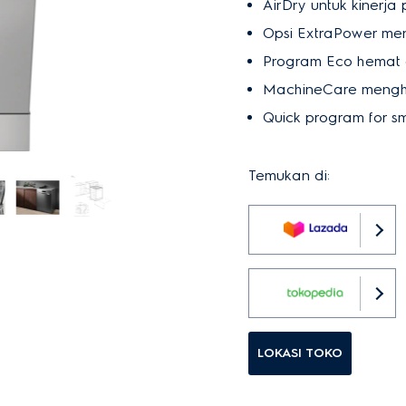
AirDry untuk kinerja
Opsi ExtraPower men
Program Eco hemat a
MachineCare mengh
Quick program for sma
Temukan di:
LOKASI TOKO