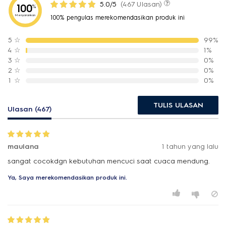
5.0/5
(467 Ulasan)
100
%
Menyarankan
100% pengulas merekomendasikan produk ini
5
☆
99%
4
☆
1%
3
☆
0%
2
☆
0%
1
☆
0%
TULIS ULASAN
Ulasan (467)
maulana
1 tahun yang lalu
sangat cocokdgn kebutuhan mencuci saat cuaca mendung.
Ya, Saya merekomendasikan produk ini.