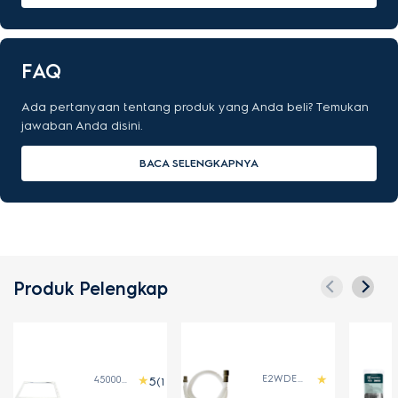
FAQ
Ada pertanyaan tentang produk yang Anda beli? Temukan
jawaban Anda disini.
BACA SELENGKAPNYA
Produk Pelengkap
E2WDE400B
4500003
(1)