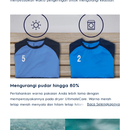
menyesuaikan waktu pengeringan untuk mengurangi keausan.
Mengurangi pudar hingga 80%
Pertahankan warna pakaian Anda lebih lama dengan
mempercayakannya pada dryer UltimateCare. Warna merah
Baca Selengkapnya
tetap merah menyala dan hitam tetap hitam gelap dengan
pemudaran warna hingga 80% lebih sedikit dibandingkan dengan
dijemur dibawah matahari*.
*80% lebih sedikit pemudaran warna vs. dijemur dibawah