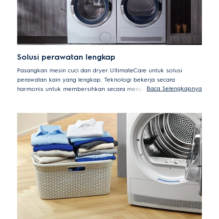
Solusi perawatan lengkap
Pasangkan mesin cuci dan dryer UltimateCare untuk solusi
perawatan kain yang lengkap. Teknologi bekerja secara
Baca Selengkapnya
harmonis untuk membersihkan secara menyeluruh dan merawat
pakaian Anda dari pencucian hingga pengeringan. Didesain untuk
dapat dipasang berdampingan atau menggunakan kit susun
untuk menaruh dryer di atas mesin cuci. UltimateCare,
fleksibilitas tertinggi.