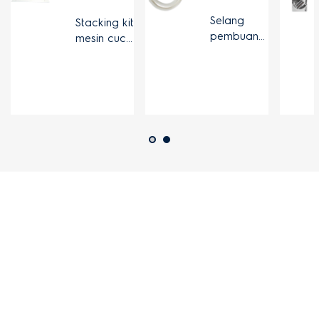
Selang
Stacking kit
pembuang
mesin cuci
an mesin
dan
cuci yang
pengering
dapat
(dryer)
diperpanja
ng