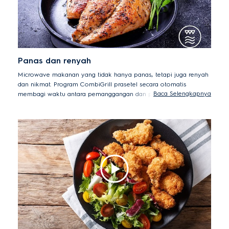
Panas dan renyah
Microwave makanan yang tidak hanya panas, tetapi juga renyah
dan nikmat. Program CombiGrill prasetel secara otomatis
Baca Selengkapnya
membagi waktu antara pemanggangan dan pemasakan
microwave untuk menghasilkan makanan yang dimasak dengan
sempurna di microwave Anda, tanpa kompromi pada rasa atau
tekstur.