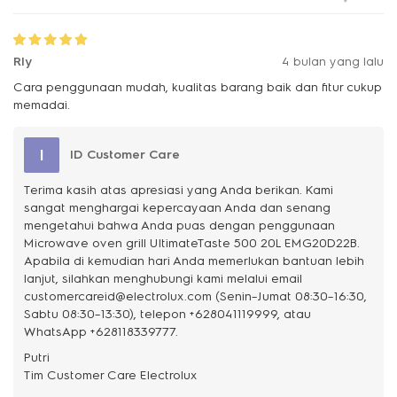
Rly
4 bulan yang lalu
Cara penggunaan mudah, kualitas barang baik dan fitur cukup
memadai.
I
ID Customer Care
Terima kasih atas apresiasi yang Anda berikan. Kami
sangat menghargai kepercayaan Anda dan senang
mengetahui bahwa Anda puas dengan penggunaan
Microwave oven grill UltimateTaste 500 20L EMG20D22B.
Apabila di kemudian hari Anda memerlukan bantuan lebih
lanjut, silahkan menghubungi kami melalui email
customercareid@electrolux.com (Senin–Jumat 08:30–16:30,
Sabtu 08:30–13:30), telepon +628041119999, atau
WhatsApp +628118339777.
Putri