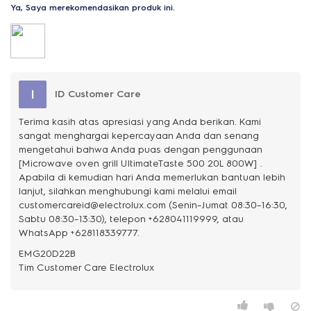
Ya, Saya merekomendasikan produk ini.
I
ID Customer Care
Terima kasih atas apresiasi yang Anda berikan. Kami
sangat menghargai kepercayaan Anda dan senang
mengetahui bahwa Anda puas dengan penggunaan
[Microwave oven grill UltimateTaste 500 20L 800W] .
Apabila di kemudian hari Anda memerlukan bantuan lebih
lanjut, silahkan menghubungi kami melalui email
customercareid@electrolux.com (Senin–Jumat 08:30–16:30,
Sabtu 08:30–13:30), telepon +628041119999, atau
WhatsApp +628118339777.
EMG20D22B