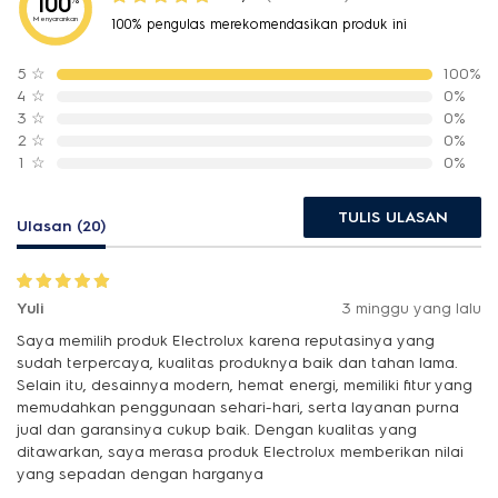
100
Menyarankan
100% pengulas merekomendasikan produk ini
5
☆
100%
4
☆
0%
3
☆
0%
2
☆
0%
1
☆
0%
TULIS ULASAN
Ulasan (20)
Yuli
3 minggu yang lalu
Saya memilih produk Electrolux karena reputasinya yang
sudah terpercaya, kualitas produknya baik dan tahan lama.
Selain itu, desainnya modern, hemat energi, memiliki fitur yang
memudahkan penggunaan sehari-hari, serta layanan purna
jual dan garansinya cukup baik. Dengan kualitas yang
ditawarkan, saya merasa produk Electrolux memberikan nilai
yang sepadan dengan harganya