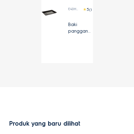
E40HBAE1
(1)
Baki
panggang
an yang
dapat
diperluas
Produk yang baru dilihat