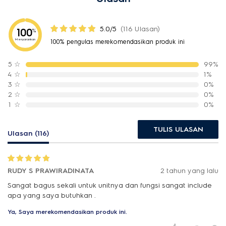
5.0/5
(116 Ulasan)
100
%
Menyarankan
100% pengulas merekomendasikan produk ini
5
☆
99%
4
☆
1%
3
☆
0%
2
☆
0%
1
☆
0%
TULIS ULASAN
Ulasan (116)
RUDY S PRAWIRADINATA
2 tahun yang lalu
Sangat bagus sekali untuk unitnya dan fungsi sangat include
apa yang saya butuhkan .
Ya, Saya merekomendasikan produk ini.