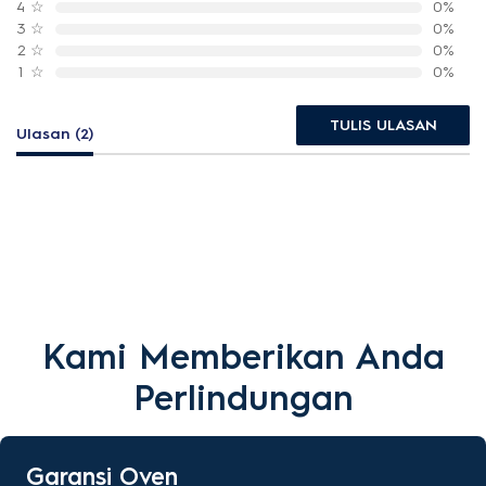
4
☆
0%
3
☆
0%
2
☆
0%
1
☆
0%
TULIS ULASAN
Ulasan (2)
Kami Memberikan Anda
Perlindungan
Garansi Oven