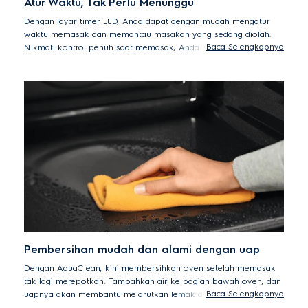
Atur Waktu, Tak Perlu Menunggu
Dengan layar timer LED, Anda dapat dengan mudah mengatur
waktu memasak dan memantau masakan yang sedang diolah.
Baca Selengkapnya
Nikmati kontrol penuh saat memasak, Anda pun bisa bebas
berkreasi dan mencoba berbagai resep baru dengan hasil yang
memuaskan.
Pembersihan mudah dan alami dengan uap
Dengan AquaClean, kini membersihkan oven setelah memasak
tak lagi merepotkan. Tambahkan air ke bagian bawah oven, dan
Baca Selengkapnya
uapnya akan membantu melarutkan lemak dan kotoran sehingga
residu di permukaan oven lebih mudah dibersihkan.