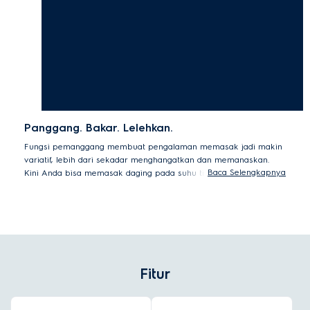
Panggang. Bakar. Lelehkan.
Fungsi pemanggang membuat pengalaman memasak jadi makin
variatif, lebih dari sekadar menghangatkan dan memanaskan.
Baca Selengkapnya
Kini Anda bisa memasak daging pada suhu tinggi, memanggang
sayur, serta melelehkan keju hanya dengan satu alat, jadi lebih
praktis.
Fitur