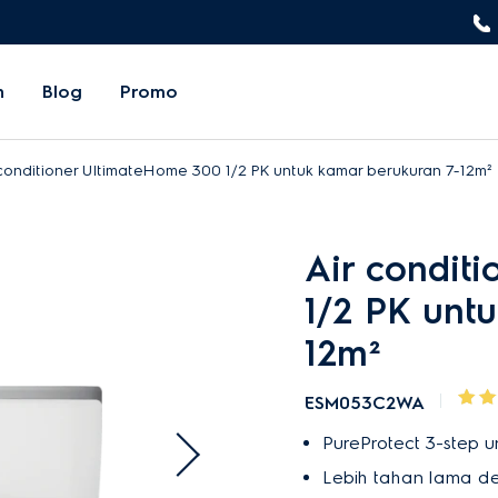
n
Blog
Promo
 conditioner UltimateHome 300 1/2 PK untuk kamar berukuran 7-12m²
Air condit
1/2 PK unt
12m²
ESM053C2WA
PureProtect 3-step 
Lebih tahan lama d