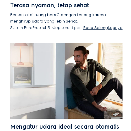
Terasa nyaman, tetap sehat
Bersantai di ruang berAC dengan tenang karena
menghirup udara yang lebih sehat.
Sistem PureProtect 3-step terdiri penyaring debu
Baca Selengkapnya
kepadatan tinggi, penyaring asam katekinat, dan
penyaring silver ion.
PureProtect membasmi hingga 99% bakteri pada
tes¹ dan secara efektif menangkap debu dan
partikel lain di udara. Penyaring silver ion
mengurangi pertumbuhan jamur².
¹ Tes dilakukan oleh pihak ketiga pada bakteri
Escherichia Coli 99% dan Staphylococcus Aureus 99%.
² tes dilakukan oleh pihak ketiga. Hasilnya
pertumbuhan jamur ditekan hingga kurang dari 10%.
Mengatur udara ideal secara otomatis