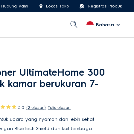
Hubungi Kami
Lokasi Toko
Registrasi Produk
Bahasa
ioner UltimateHome 300
uk kamar berukuran 7-
5.0
(2 ulasan)
Tulis ulasan
untuk udara yang nyaman dan lebih sehat
engan BlueTech Shield dan koil tembaga