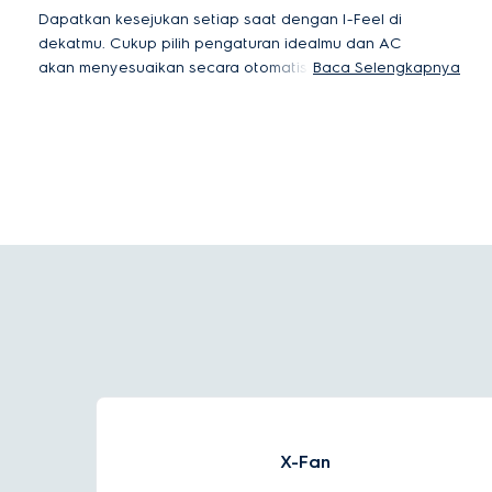
Dapatkan kesejukan setiap saat dengan I-Feel di
dekatmu. Cukup pilih pengaturan idealmu dan AC
akan menyesuaikan secara otomatis selama
Baca Selengkapnya
remote kontrol I-Feel berada di ruangan yang
sama. Pengaturan I-Feel akan menjalankan AC
pada kecepatan maksimal hingga mencapai suhu
yang kamu inginkan.
X-Fan