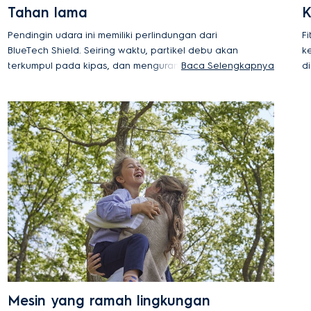
Tahan lama
K
Pendingin udara ini memiliki perlindungan dari
F
BlueTech Shield. Seiring waktu, partikel debu akan
k
terkumpul pada kipas, dan mengurangi efektivitas
Baca Selengkapnya
d
AC. BlueTech Shield memberikan lapisan pelindung
b
yang secara efektif menghalangi penumpukan dan
h
melindungi mesin dari karat untuk bekerja lebih
lama. Koil tembaga yang dapat mengirimkan
panas lebih cepat membuatnya lebih efisien bagi
unit pendingin dibandingkan tabung aluminum Koil
ini sangat tahan lama dan anti-karat di berbagai
kondisi cuaca.
Mesin yang ramah lingkungan