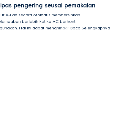
ipas pengering seusai pemakaian
itur X-Fan secara otomatis membersihkan
elembaban berlebih ketika AC berhenti
igunakan. Hal ini dapat menghindari penumpukan
Baca Selengkapnya
akteri, jamur, dan embun untuk menjaga AC tetap
igienis dengan tanpa perlu repot.