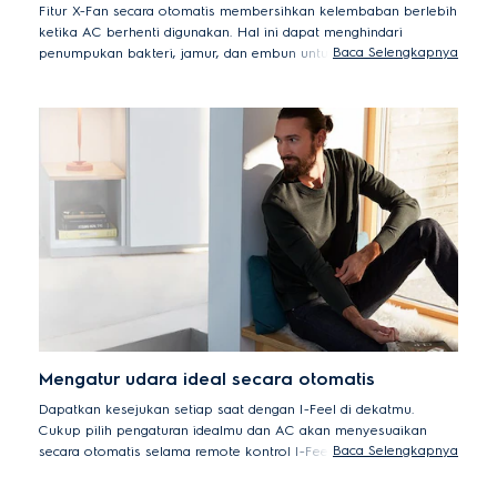
Fitur X-Fan secara otomatis membersihkan kelembaban berlebih
ketika AC berhenti digunakan. Hal ini dapat menghindari
Baca Selengkapnya
penumpukan bakteri, jamur, dan embun untuk menjaga AC tetap
higienis dengan tanpa perlu repot.
Mengatur udara ideal secara otomatis
Dapatkan kesejukan setiap saat dengan I-Feel di dekatmu.
Cukup pilih pengaturan idealmu dan AC akan menyesuaikan
Baca Selengkapnya
secara otomatis selama remote kontrol I-Feel berada di ruangan
yang sama. Pengaturan I-Feel akan menjalankan AC pada
kecepatan maksimal hingga mencapai suhu yang kamu inginkan.