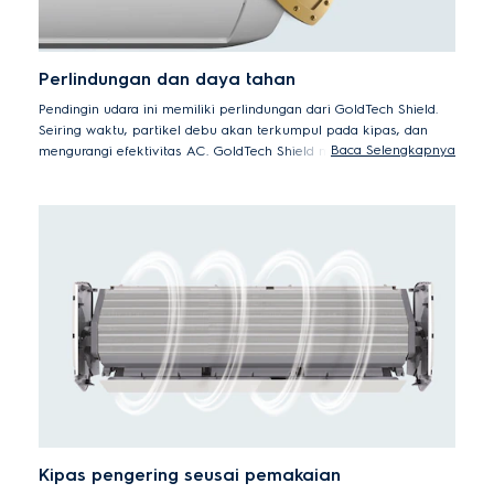
A.
³ tes dilakukan oleh pihak ketiga. Hasilnya pertumbuhan
jamur ditekan hingga kurang dari 10%.
Perlindungan dan daya tahan
Pendingin udara ini memiliki perlindungan dari GoldTech Shield.
Seiring waktu, partikel debu akan terkumpul pada kipas, dan
Baca Selengkapnya
mengurangi efektivitas AC. GoldTech Shield memberikan lapisan
pelindung yang secara efektif menghalangi penumpukan dan
melindungi mesin dari karat untuk bekerja lebih lama. Koil
tembaga yang dapat mengirimkan panas lebih cepat
membuatnya lebih efisien bagi unit pendingin dibandingkan
tabung aluminum Koil ini sangat tahan lama dan anti-karat di
berbagai kondisi cuaca.
Kipas pengering seusai pemakaian