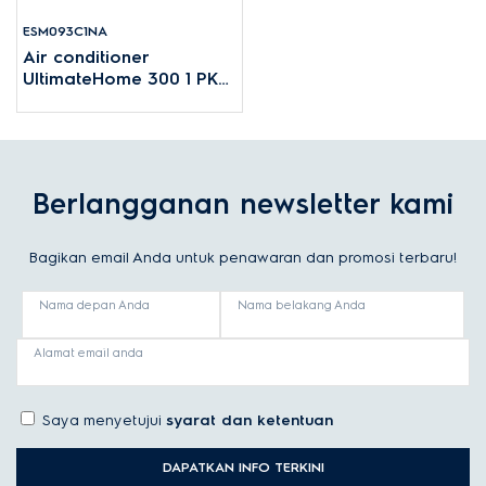
ESM093C1NA
Air conditioner
UltimateHome 300 1 PK
untuk kamar berukuran
12-18m²
Berlangganan newsletter kami
Bagikan email Anda untuk penawaran dan promosi terbaru!
Nama depan Anda
Nama belakang Anda
Alamat email anda
Saya menyetujui
syarat dan ketentuan
DAPATKAN INFO TERKINI