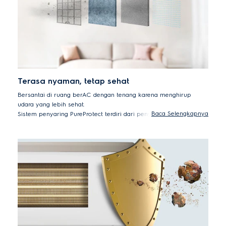
Terasa nyaman, tetap sehat
Bersantai di ruang berAC dengan tenang karena menghirup
udara yang lebih sehat.
Baca Selengkapnya
Sistem penyaring PureProtect terdiri dari penyaring debu
kepadatan tinggi, penyaring HEPA, penyaring silver ion, dan
plasma dingin.
Sistem PureProtect 4-step pada tes membasmi hingga 99%
bakteri¹ dan 97% virus² dan secara efektif menangkap debu dan
partikel lain di udara. Penyaring silver ion mengurangi
pertumbuhan jamur³. Hasilnya adalah kualitas udara terbaik di
rumah Anda.
¹ Tes dilakukan oleh pihak ketiga pada bakteri Escherichia
Coli 99% dan Staphylococcus Aureus 99%.
² tes dilakukan pihak ketiga pada virus H1N1, H3N2 influenza