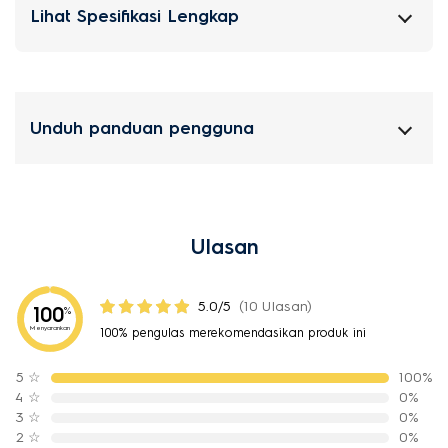
Lihat Spesifikasi Lengkap
Unduh panduan pengguna
Ulasan
5.0/5
(10 Ulasan)
100
%
Menyarankan
100% pengulas merekomendasikan produk ini
5
☆
100%
4
☆
0%
3
☆
0%
2
☆
0%