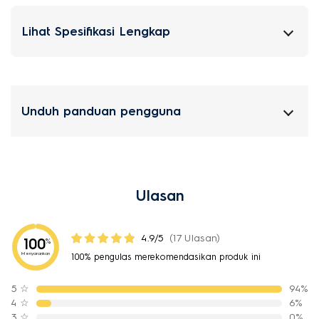
Lihat Spesifikasi Lengkap
Unduh panduan pengguna
Ulasan
4.9/5
(17 Ulasan)
100
%
Menyarankan
100% pengulas merekomendasikan produk ini
5
☆
94%
4
☆
6%
3
☆
0%