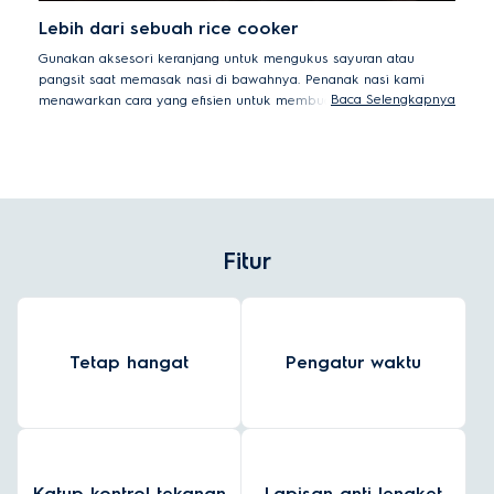
Lebih dari sebuah rice cooker
Gunakan aksesori keranjang untuk mengukus sayuran atau
pangsit saat memasak nasi di bawahnya. Penanak nasi kami
Baca Selengkapnya
menawarkan cara yang efisien untuk membuat makanan sehat
lengkap hanya dalam satu alat.
Fitur
Tetap hangat
Pengatur waktu
Katup kontrol tekanan
Lapisan anti lengket