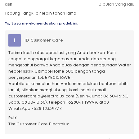
ash
3 bulan yang lalu
Tabung Tangki air lebih tahan lama
Ya, Saya merekomendasikan produk ini.
I
ID Customer Care
Terima kasih atas apresiasi yang Anda berikan. Kami
sangat menghargai kepercayaan Anda dan senang
mengetahui bahwa Anda puas dengan penggunaan Water
heater listrik UltimateHome 300 dengan tangki
penyimpanan 15L EYE01516WE .
Apabila di kemudian hari Anda memerlukan bantuan lebih
lanjut, silahkan menghubungi kami melalui email
customercareid@electrolux.com (Senin–Jumat 08:30–16:30,
Sabtu 08:30–13:30), telepon +628041119999, atau
WhatsApp +628118339777.
Putri