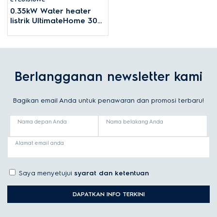
0.35kW Water heater
listrik UltimateHome 300
dengan tangki
penyimpanan 15L
Berlangganan newsletter kami
Bagikan email Anda untuk penawaran dan promosi terbaru!
Nama depan Anda
Nama belakang Anda
Alamat email anda
Saya menyetujui
syarat dan ketentuan
DAPATKAN INFO TERKINI