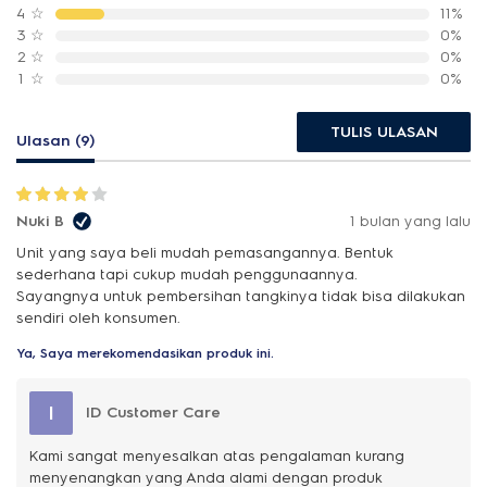
4
☆
11%
3
☆
0%
2
☆
0%
1
☆
0%
TULIS ULASAN
Ulasan (9)
Nuki B
1 bulan yang lalu
Unit yang saya beli mudah pemasangannya. Bentuk
sederhana tapi cukup mudah penggunaannya.
Sayangnya untuk pembersihan tangkinya tidak bisa dilakukan
sendiri oleh konsumen.
Ya, Saya merekomendasikan produk ini.
I
ID Customer Care
Kami sangat menyesalkan atas pengalaman kurang
menyenangkan yang Anda alami dengan produk