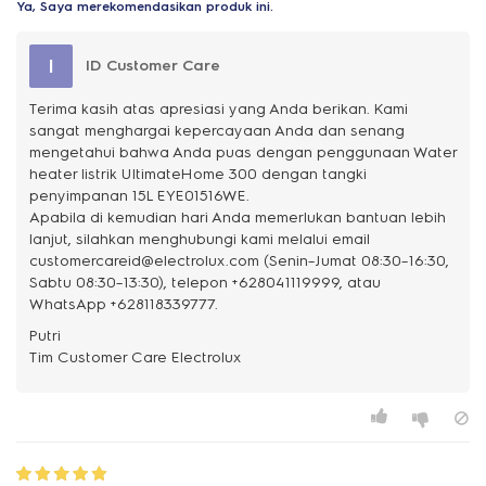
Ya, Saya merekomendasikan produk ini.
I
ID Customer Care
Terima kasih atas apresiasi yang Anda berikan. Kami
sangat menghargai kepercayaan Anda dan senang
mengetahui bahwa Anda puas dengan penggunaan Water
heater listrik UltimateHome 300 dengan tangki
penyimpanan 15L EYE01516WE.
Apabila di kemudian hari Anda memerlukan bantuan lebih
lanjut, silahkan menghubungi kami melalui email
customercareid@electrolux.com (Senin–Jumat 08:30–16:30,
Sabtu 08:30–13:30), telepon +628041119999, atau
WhatsApp +628118339777.
Putri