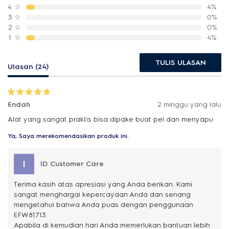
4
☆
4%
3
☆
0%
2
☆
0%
1
☆
4%
TULIS ULASAN
Ulasan (24)
Endah
2 minggu yang lalu
Alat yang sangat praktis bisa dipake buat pel dan menyapu
Ya, Saya merekomendasikan produk ini.
I
ID Customer Care
Terima kasih atas apresiasi yang Anda berikan. Kami
sangat menghargai kepercayaan Anda dan senang
mengetahui bahwa Anda puas dengan penggunaan
EFW81713.
Apabila di kemudian hari Anda memerlukan bantuan lebih