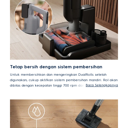
* Berdasarkan pengujian internal sesuai standar IEC62885-4, yang
mengukur seberapa baik alat ini menyedot kotoran dari celah-celah.
** Waktu penggunaan dihitung berdasarkan pengujian internal sesuai
ASTM/IEC 62885-6. Area cakupan diukur menggunakan standar
pengujian internal Electrolux. Tangki air harus diisi ulang setelah 25
menit penggunaan.
Tetap bersih dengan sistem pembersihan
Untuk membersihkan dan mengeringkan DualRolls setelah
digunakan, cukup aktifkan sistem pembersihan mandiri. Rol akan
Baca Selengkapnya
dibilas dengan kecepatan tinggi 700 rpm dan dikeringkan pada
suhu 70°C untuk menghilangkan bau, kotoran, atau serpihan
yang menempel dan rol siap digunakan kapan saja.