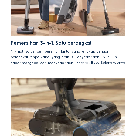
Pemersihan 3-in-1. Satu perangkat
Nikmati solusi pembersihan lantai yang lengkap dengan
perangkat tanpa kabel yang praktis. Penyedot debu 3-in-1 ini
Baca Selengkapnya
dapat mengepel dan menyedot debu secara efektif di seluruh
area rumah. Desainnya yang fleksibel memudahkan Anda
mengakses area yang sulit dijangkau. Unit genggamnya juga
dapat dilepas sehingga lebih mudah melakukan pembersihan
ringan, seperti membersihkan tirai, meja, dan celah sofa.