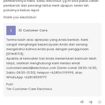
pembersihnya habis. kalau electrolux yg ini bisa pakai cairan
pembersih dan pewangi lantai merk apapun. keren lah
pokoknya bebas repot
thank you electrolux!
I
ID Customer Care
Terima kasih atas apresiasi yang Anda berikan. Kami
sangat menghargai kepercayaan Anda dan senang
mengetahui bahwa Anda puas dengan penggunaan
[EFW81713] .
Apabila di kemudian hari Anda memerlukan bantuan lebih
lanjut, silahkan menghubungi kami melalui email
customercareid@electrolux.com (Senin–Jumat 08:30–16:30,
Sabtu 08:30–13:30), telepon +628041119999, atau
WhatsApp +628118339777.
Putri