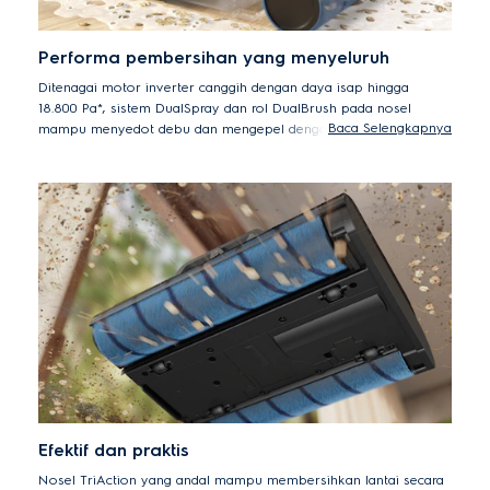
Performa pembersihan yang menyeluruh
Ditenagai motor inverter canggih dengan daya isap hingga
18.800 Pa*, sistem DualSpray dan rol DualBrush pada nosel
Baca Selengkapnya
mampu menyedot debu dan mengepel dengan efisien.** Nikmati
performa pembersihan yang unggul, dengan cakupan area
hingga 150 meter persegi dan waktu pengoperasian hingga 35
menit.***
* Performa unit genggam pada mode Boost
** Berdasarkan pengujian internal sesuai dengan standar IEC-62885-6
Bagian 5.1 dan 5.2. Diukur dengan semprotan internal dan eksternal.
*** Waktu penggunaan dihitung berdasarkan pengujian internal sesuai
ASTM/IEC 62885-6. Area cakupan diukur menggunakan standar
pengujian internal Electrolux. Tangki air harus diisi ulang setelah 25
menit penggunaan.
Efektif dan praktis
Nosel TriAction yang andal mampu membersihkan lantai secara