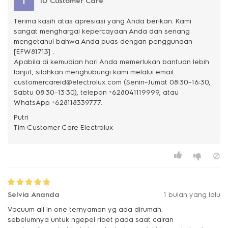
I
ID Customer Care
Terima kasih atas apresiasi yang Anda berikan. Kami
sangat menghargai kepercayaan Anda dan senang
mengetahui bahwa Anda puas dengan penggunaan
[EFW81713] .
Apabila di kemudian hari Anda memerlukan bantuan lebih
lanjut, silahkan menghubungi kami melalui email
customercareid@electrolux.com (Senin–Jumat 08:30–16:30,
Sabtu 08:30–13:30), telepon +628041119999, atau
WhatsApp +628118339777.
Putri
Selvia Ananda
1 bulan yang lalu
Vacuum all in one ternyaman yg ada dirumah.
sebelumnya untuk ngepel ribet pada saat cairan