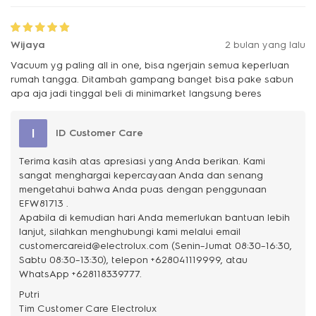
Wijaya
2 bulan yang lalu
Vacuum yg paling all in one, bisa ngerjain semua keperluan
rumah tangga. Ditambah gampang banget bisa pake sabun
apa aja jadi tinggal beli di minimarket langsung beres
I
ID Customer Care
Terima kasih atas apresiasi yang Anda berikan. Kami
sangat menghargai kepercayaan Anda dan senang
mengetahui bahwa Anda puas dengan penggunaan
EFW81713 .
Apabila di kemudian hari Anda memerlukan bantuan lebih
lanjut, silahkan menghubungi kami melalui email
customercareid@electrolux.com (Senin–Jumat 08:30–16:30,
Sabtu 08:30–13:30), telepon +628041119999, atau
WhatsApp +628118339777.
Putri