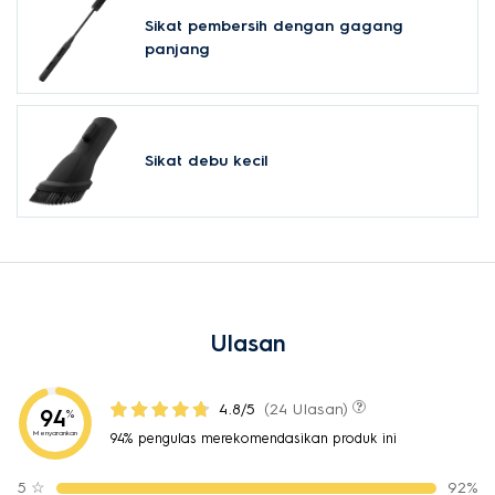
Sikat pembersih dengan gagang
panjang
Sikat debu kecil
Ulasan
4.8/5
(24 Ulasan)
94
%
Menyarankan
94% pengulas merekomendasikan produk ini
5
☆
92%