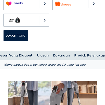
LOKASI TOKO
esori Yang Didapat
Ulasan
Dukungan
Produk Pelengkap
Warna produk dapat bervariasi sesuai model yang tersedia.