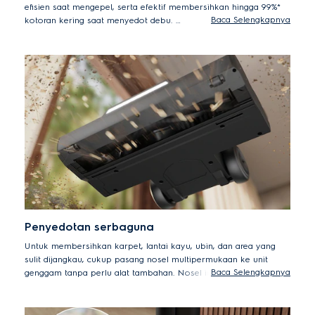
efisien saat mengepel, serta efektif membersihkan hingga 99%*
Baca Selengkapnya
kotoran kering saat menyedot debu.
* Berdasarkan pengujian internal sesuai dengan standar IEC62885-4
yang mengukur kemampuan alat dalam mengambil mur dan sekrup
berukuran standar M3.
Penyedotan serbaguna
Untuk membersihkan karpet, lantai kayu, ubin, dan area yang
sulit dijangkau, cukup pasang nosel multipermukaan ke unit
Baca Selengkapnya
genggam tanpa perlu alat tambahan. Nosel ini juga mampu
mengangkat 100%* debu dari celah-celah. Dengan baterai lithium-
ion yang kuat, Anda bisa menggunakan alat ini hingga 70 menit,*
sehingga aktivitas bersih-bersih jadi lebih mudah dan nyaman.