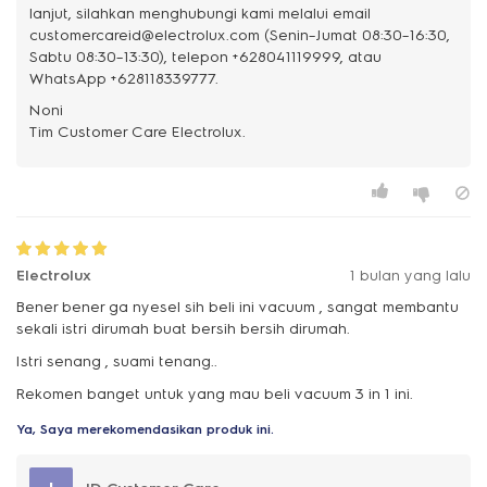
lanjut, silahkan menghubungi kami melalui email
customercareid@electrolux.com (Senin–Jumat 08:30–16:30,
Sabtu 08:30–13:30), telepon +628041119999, atau
WhatsApp +628118339777.
Noni
Electrolux
1 bulan yang lalu
Bener bener ga nyesel sih beli ini vacuum , sangat membantu
sekali istri dirumah buat bersih bersih dirumah.
Istri senang , suami tenang..
Rekomen banget untuk yang mau beli vacuum 3 in 1 ini.
Ya, Saya merekomendasikan produk ini.