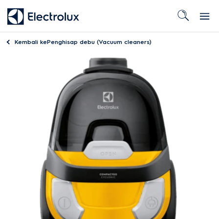
Kembali ke
Penghisap debu (Vacuum cleaners)