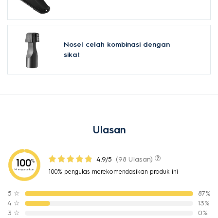
Nosel celah kombinasi dengan
sikat
Ulasan
4.9/5
(98 Ulasan)
100
%
Menyarankan
100% pengulas merekomendasikan produk ini
5
☆
87%
4
☆
13%
3
☆
0%