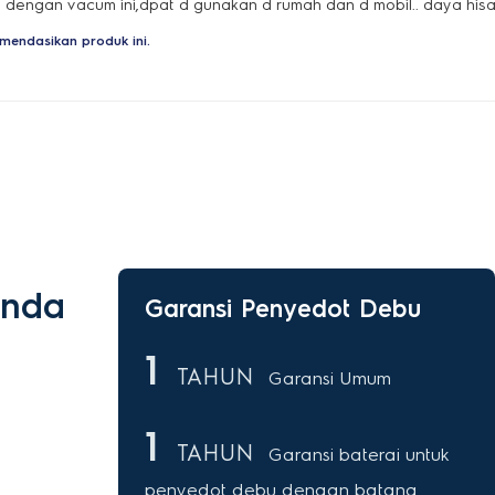
dengan vacum ini,dpat d gunakan d rumah dan d mobil.. daya his
mendasikan produk ini.
Anda
Garansi Penyedot Debu
1
TAHUN
Garansi Umum
1
TAHUN
Garansi baterai untuk
penyedot debu dengan batang