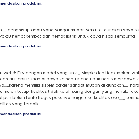
mendasikan produk ini.
ni,,,, penghisap debu yang sangat mudah sekali di gunakan saya s
aktu hemat tempat dan hemat listrik untuk daya hisap sempurna
mendasikan produk ini.
 wet & Dry dengan model yang unik,,,, simple dan tidak makan wa
 dan di mobil mudah di bawa kemana mana tidak harus membawa ka
,,,karena memiliki sistem carger sangat mudah di gunakan,,,,, harg
lu murah tetapi kualitas tidak kalah saing dengan yang mahal,,,, ak
l pun belum tentu Bagus pokonya harga oke kualitas oke,,,,,,, terima
litas yang terbaik
mendasikan produk ini.