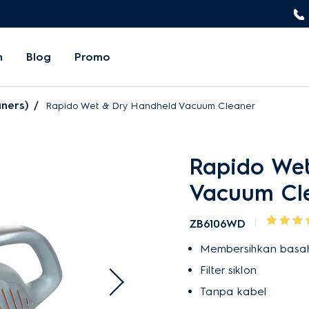
n
Blog
Promo
ners)
Rapido Wet & Dry Handheld Vacuum Cleaner
Rapido Wet
Vacuum Cl
ZB6106WD
Membersihkan basah
Filter siklon
Tanpa kabel