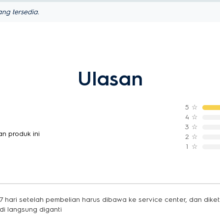
ng tersedia.
Ulasan
5
☆
4
☆
3
☆
n produk ini
2
☆
1
☆
 7 hari setelah pembelian harus dibawa ke service center, dan dike
di langsung diganti