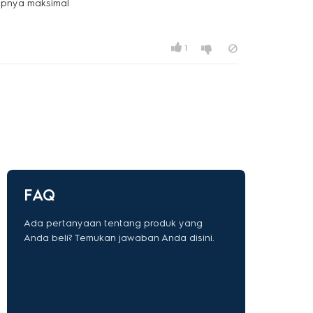
apnya maksimal
1
FAQ
Ada pertanyaan tentang produk yang
Anda beli? Temukan jawaban Anda disini.