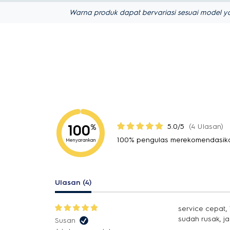
Warna produk dapat bervariasi sesuai model ya
100
5.0/5
(4 Ulasan)
%
100% pengulas merekomendasika
Menyarankan
Ulasan (4)
service cepat,
sudah rusak, ja
Susan