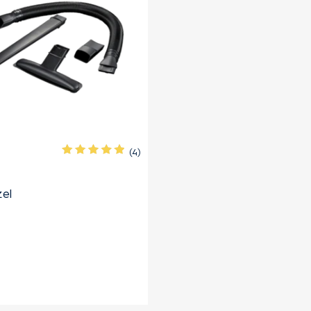
(4)
zel