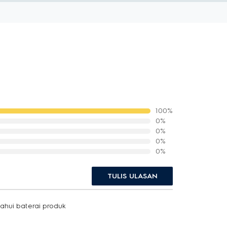
100%
0%
0%
0%
0%
TULIS ULASAN
tahui baterai produk