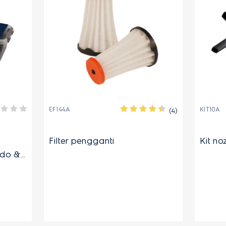
EF144A
KIT10A
(4)
Filter pengganti
Kit no
ido &