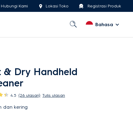
Hubungi Kami
Lokasi Toko
Registrasi Produk
Bahasa
 & Dry Handheld
eaner
4.5
(26 ulasan)
Tulis ulasan
 dan kering