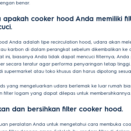
engan benar.
sa apakah cooker hood Anda memiliki fil
uci.
ood Anda adalah tipe recirculation hood, udara akan melew
tau karbon di dalam perangkat sebelum dikembalikan ke 
at ini, biasanya Anda tidak dapat mencuci filternya; Anda 
ter secara teratur agar performa penyaringan tetap tinggi. 
di supermarket atau toko khusus dan harus dipotong sesua
ods yang mengeluarkan udara berlemak ke luar rumah bi
filter logam yang dapat dilepas untuk membersihkannya
kan dan bersihkan filter cooker hood.
duan peralatan Anda untuk mengetahui cara membuka co