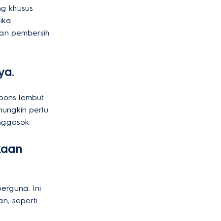
ng khusus
ika
kan pembersih
ya.
pons lembut
ungkin perlu
nggosok.
kaan
erguna. Ini
, seperti