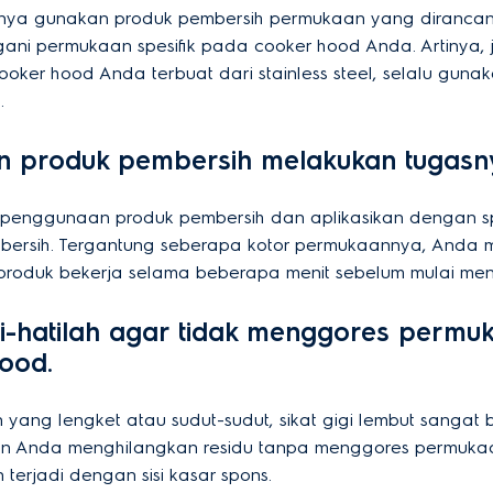
aiknya gunakan produk pembersih permukaan yang diranca
ani permukaan spesifik pada cooker hood Anda. Artinya, j
oker hood Anda terbuat dari stainless steel, selalu guna
.
an produk pembersih melakukan tugasn
uk penggunaan produk pembersih dan aplikasikan dengan s
bersih. Tergantung seberapa kotor permukaannya, Anda m
roduk bekerja selama beberapa menit sebelum mulai me
ti-hatilah agar tidak menggores permu
ood.
 yang lengket atau sudut-sudut, sikat gigi lembut sangat b
n Anda menghilangkan residu tanpa menggores permukaan
terjadi dengan sisi kasar spons.