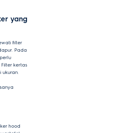
ter yang
ati filter
dapur. Pada
perlu
Filter kertas
i ukuran.
asanya
.
oker hood