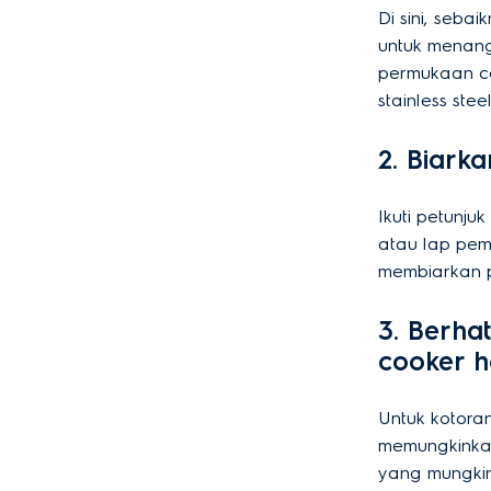
Di sini, seb
untuk menang
permukaan co
stainless steel
2. Biark
Ikuti petunj
atau lap pem
membiarkan p
3. Berha
cooker h
Untuk kotoran
memungkinka
yang mungkin 