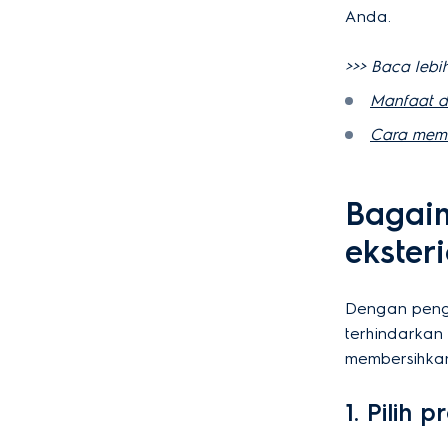
Anda.
>>> Baca lebih
Manfaat d
Cara memi
Bagai
ekster
Dengan peng
terhindarkan
membersihkan
1. Pilih 