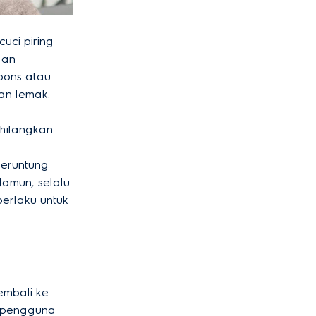
uci piring
dan
pons atau
an lemak.
hilangkan.
beruntung
Namun, selalu
berlaku untuk
embali ke
n pengguna