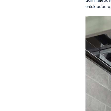
dan melepaska
untuk bebera