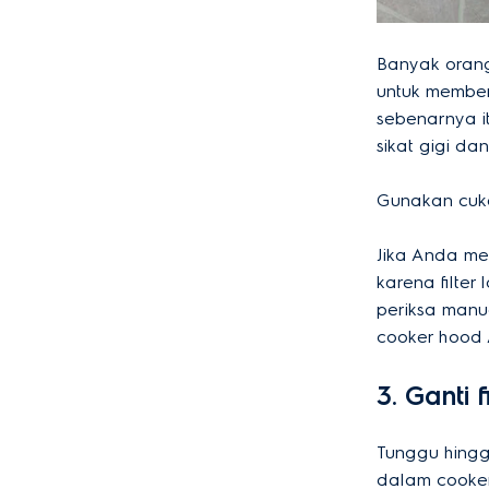
Banyak orang
untuk member
sebenarnya i
sikat gigi d
Gunakan cuka
Jika Anda mem
karena filte
periksa manu
cooker hood
3. Ganti 
Tunggu hingg
dalam cooker