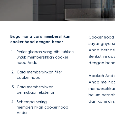
Bagaimana cara membersihkan
Cooker hood 
cooker hood dengan benar
sayangnya se
Anda berhasi
Perlengkapan yang dibutuhkan
Berikut ini ad
untuk membersihkan cooker
hood Anda
dengan bena
Cara membersihkan filter
Apakah Anda 
cooker hood
Anda melihat
Cara membersihkan
membersihkan
permukaan eksterior
belum perna
dan kami di 
Seberapa sering
membersihkan cooker hood
Anda