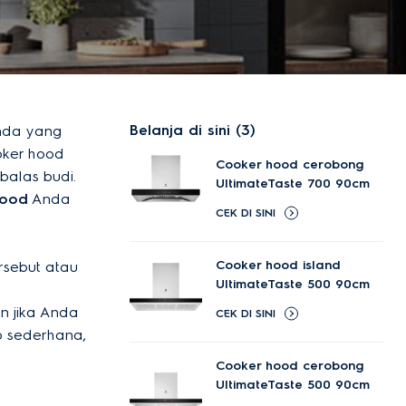
Belanja di sini (3)
Anda yang
oker hood
Cooker hood cerobong
balas budi.
UltimateTaste 700 90cm
hood
Anda
CEK DI SINI
Cooker hood island
rsebut atau
UltimateTaste 500 90cm
n jika Anda
CEK DI SINI
p sederhana,
Cooker hood cerobong
UltimateTaste 500 90cm