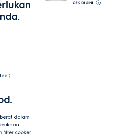
rlukan
CEK DI SINI
nda.
teel)
od.
 berat dalam
rmukaan
 filter cooker