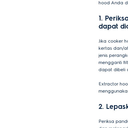
hood Anda d
1. Perik
dapat dic
Jika cooker h
kertas dan/a
jenis perangk
mengganti fil
dapat dibeli 
Extractor ho
menggunakan 
2. Lepas
Periksa pan