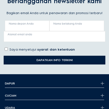
Berlangganan newsletter kami
Bagikan email Anda untuk penawaran dan promosi terbaru!
Nama depan Anda
Nama belakang Anda
Alamat email anda
Saya menyetujui
syarat dan ketentuan
DAPATKAN INFO TERKINI
DAPUR
CUCIAN
UDARA