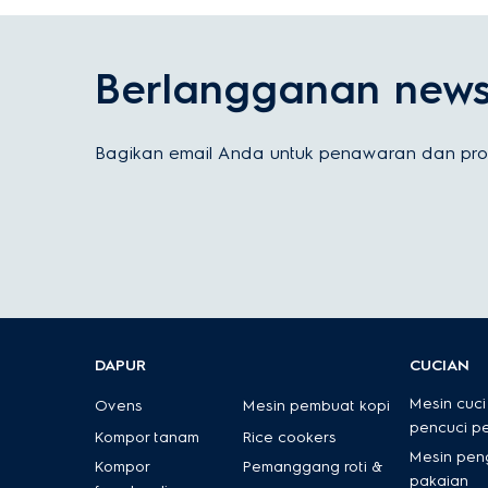
Berlangganan newsl
Bagikan email Anda untuk penawaran dan prom
DAPUR
CUCIAN
Mesin cuci
Ovens
Mesin pembuat kopi
pencuci p
Kompor tanam
Rice cookers
Mesin pen
Kompor
Pemanggang roti &
pakaian