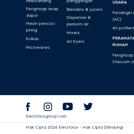
freestanding
panggangan
UDARA
Penghisap asap
Blenders & juicers
Pendingin
dapur
Dispenser &
(AC)
Mesin pencuci
pemurni air
Air purifier
piring
Mixers
PERAWAT
Kulkas
Air fryers
RUMAH
Microwaves
Penghisap
(Vacuum c
Electroluxgroup.com
Hak Cipta 2026 Electrolux - Hak Cipta Dilindungi.