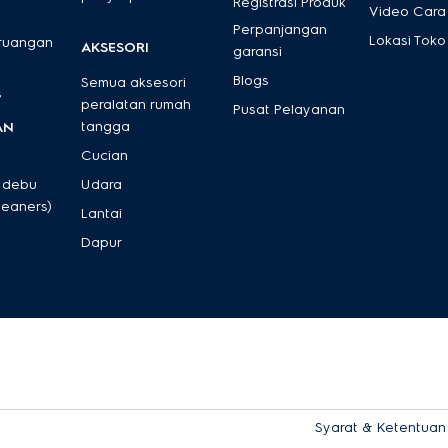
Registrasi Produk
Video Cara
Perpanjangan
Lokasi Toko
 ruangan
AKSESORI
garansi
Blogs
Semua aksesori
s
peralatan rumah
Pusat Pelayanan
tangga
AN
Cucian
 debu
Udara
leaners)
Lantai
Dapur
Syarat & Ketentuan