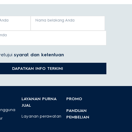
Anda
Nama belakang Anda
anda
etujui
syarat dan ketentuan
DAPATKAN INFO TERKINI
LAYANAN PURNA
PROMO
JUAL
engguna
PANDUAN
Layanan perawatan
PEMBELIAN
ur