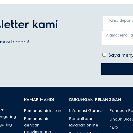
etter kami
Nama depan 
Alamat email 
osi terbaru!
Saya meny
KAMAR MANDI
DUKUNGAN PELANGGAN
 &
Pemanas air instan
Informasi Garansi
Panduan P
engering
Pemanas air
Pendaftaran
Unduh Bros
gering
dengan
layanan online
FAQ
penyimpanan