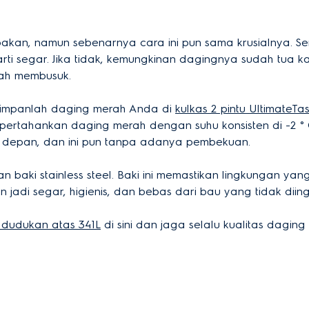
upakan, namun sebenarnya cara ini pun sama krusialnya. S
ti segar. Jika tidak, kemungkinan dagingnya sudah tua ka
udah membusuk.
 simpanlah daging merah Anda di
kulkas 2 pintu UltimateT
pertahankan daging merah dengan suhu konsisten di -2 °
e depan, dan ini pun tanpa adanya pembekuan.
n baki stainless steel. Baki ini memastikan lingkungan y
adi segar, higienis, dan bebas dari bau yang tidak diing
0 dudukan atas 341L
di sini dan jaga selalu kualitas dagin