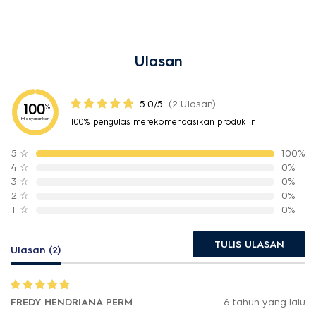
Ulasan
5.0/5
(2 Ulasan)
100
%
Menyarankan
100% pengulas merekomendasikan produk ini
5
☆
100%
4
☆
0%
3
☆
0%
2
☆
0%
1
☆
0%
TULIS ULASAN
Ulasan (2)
FREDY HENDRIANA PERM
6 tahun yang lalu