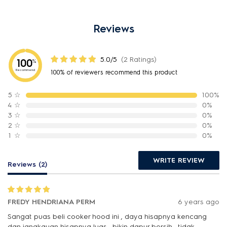
Reviews
5.0/5
(2 Ratings)
100
%
Recommend
100% of reviewers recommend this product
5
☆
100%
4
☆
0%
3
☆
0%
2
☆
0%
1
☆
0%
WRITE REVIEW
Reviews (2)
FREDY HENDRIANA PERM
6 years ago
Sangat puas beli cooker hood ini , daya hisapnya kencang
dan jangkauan hisapnya luas , bikin dapur bersih , tidak