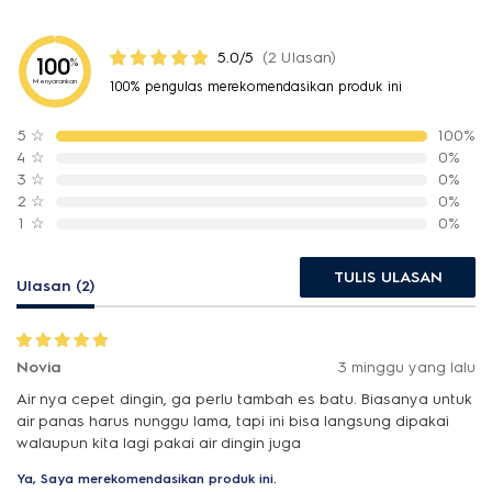
5.0/5
(2 Ulasan)
100
%
Menyarankan
100% pengulas merekomendasikan produk ini
5
☆
100%
4
☆
0%
3
☆
0%
2
☆
0%
1
☆
0%
TULIS ULASAN
Ulasan (2)
Novia
3 minggu yang lalu
Air nya cepet dingin, ga perlu tambah es batu. Biasanya untuk
air panas harus nunggu lama, tapi ini bisa langsung dipakai
walaupun kita lagi pakai air dingin juga
Ya, Saya merekomendasikan produk ini.