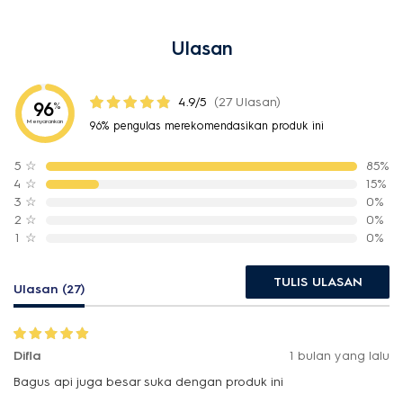
Ulasan
4.9/5
(27 Ulasan)
96
%
Menyarankan
96% pengulas merekomendasikan produk ini
5
☆
85%
4
☆
15%
3
☆
0%
2
☆
0%
1
☆
0%
TULIS ULASAN
Ulasan (27)
Difla
1 bulan yang lalu
Bagus api juga besar suka dengan produk ini