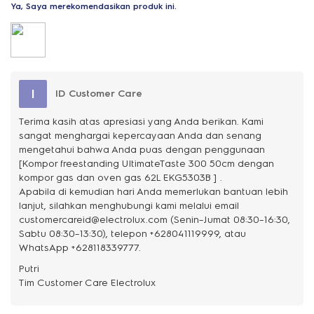
Ya, Saya merekomendasikan produk ini.
I
ID Customer Care
Terima kasih atas apresiasi yang Anda berikan. Kami
sangat menghargai kepercayaan Anda dan senang
mengetahui bahwa Anda puas dengan penggunaan
[Kompor freestanding UltimateTaste 300 50cm dengan
kompor gas dan oven gas 62L EKG5303B ] .
Apabila di kemudian hari Anda memerlukan bantuan lebih
lanjut, silahkan menghubungi kami melalui email
customercareid@electrolux.com (Senin–Jumat 08:30–16:30,
Sabtu 08:30–13:30), telepon +628041119999, atau
WhatsApp +628118339777.
Putri