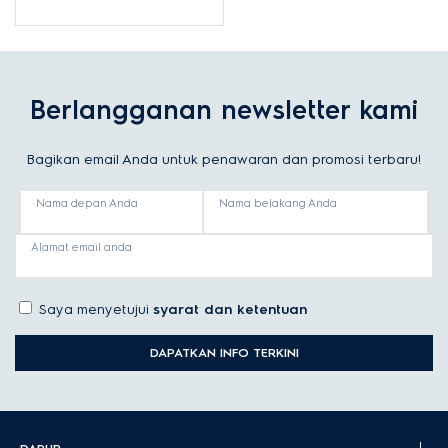
dengan kompor gas dan
oven gas 62L
Berlangganan newsletter kami
Bagikan email Anda untuk penawaran dan promosi terbaru!
Nama depan Anda
Nama belakang Anda
Alamat email anda
Saya menyetujui
syarat dan ketentuan
DAPATKAN INFO TERKINI