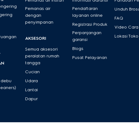
Pemanas air instan
Informasi Garansi
Panduan P
engering
Pemanas air
Pendaftaran
Unduh Bros
gering
dengan
layanan online
FAQ
penyimpanan
Registrasi Produk
Video Cara
Perpanjangan
Lokasi Toko
 ruangan
AKSESORI
garansi
Blogs
Semua aksesori
s
peralatan rumah
Pusat Pelayanan
tangga
AN
Cucian
 debu
Udara
leaners)
Lantai
Dapur