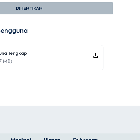
DIHENTIKAN
pengguna
una lengkap
07 MB)
Manfaat
Ulasan
Dukungan