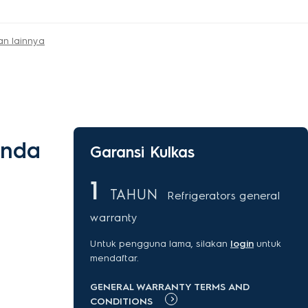
an lainnya
Anda
Garansi Kulkas
1
TAHUN
Refrigerators general
warranty
Untuk pengguna lama, silakan
login
untuk
mendaftar.
GENERAL WARRANTY TERMS AND
CONDITIONS