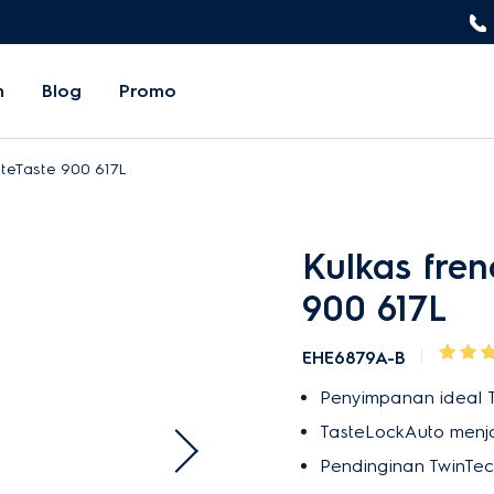
n
Blog
Promo
ateTaste 900 617L
Kulkas fren
900 617L
EHE6879A-B
Penyimpanan ideal T
TasteLockAuto menja
Pendinginan TwinTec