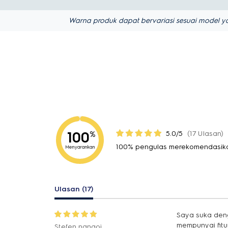
Warna produk dapat bervariasi sesuai model ya
100
5.0/5
(17 Ulasan)
%
100% pengulas merekomendasika
Menyarankan
Ulasan (17)
Saya suka deng
mempunyai fitu
Stefen nangoi