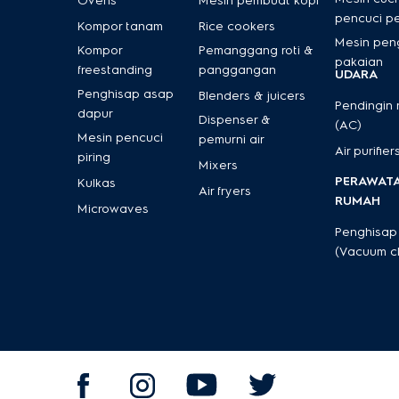
Ovens
Mesin pembuat kopi
pencuci p
Kompor tanam
Rice cookers
Mesin pen
Kompor
Pemanggang roti &
pakaian
freestanding
panggangan
UDARA
Penghisap asap
Blenders & juicers
Pendingin
dapur
Dispenser &
(AC)
Mesin pencuci
pemurni air
Air purifier
piring
Mixers
PERAWAT
Kulkas
Air fryers
RUMAH
Microwaves
Penghisap
(Vacuum c