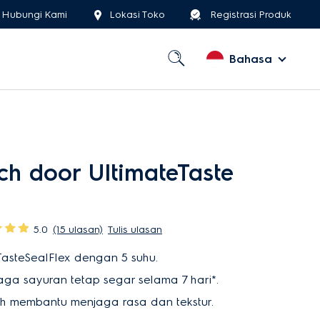
Hubungi Kami
Lokasi Toko
Registrasi Produk
Bahasa
ch door UltimateTaste
5.0
(15 ulasan)
Tulis ulasan
asteSealFlex dengan 5 suhu.
ga sayuran tetap segar selama 7 hari*.
h membantu menjaga rasa dan tekstur.