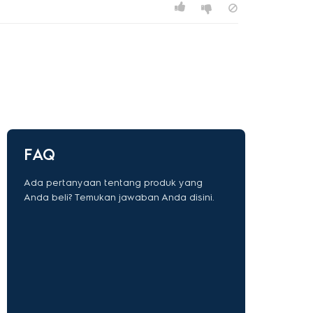
FAQ
Ada pertanyaan tentang produk yang
Anda beli? Temukan jawaban Anda disini.