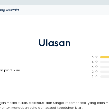
ng tersedia.
Ulasan
5
☆
4
☆
3
☆
n produk ini
2
☆
1
☆
an model kulkas electrolux dan sangat recomended .yang lebih men
r untuk mengubah suhu dgn sesuai kebutuhan kita .