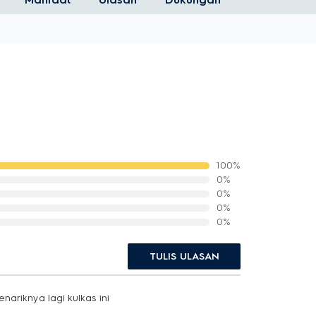
100%
0%
0%
0%
0%
TULIS ULASAN
ariknya lagi kulkas ini