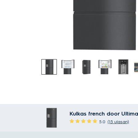
Kulkas french door Ultim
5.0
(15 ulasan)