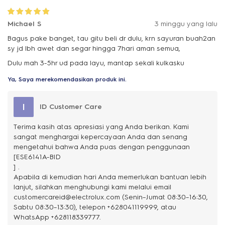
Michael S
3 minggu yang lalu
Bagus pake banget, tau gitu beli dr dulu, krn sayuran buah2an
sy jd lbh awet dan segar hingga 7hari aman semua,
Dulu mah 3-5hr ud pada layu, mantap sekali kulkasku
Ya, Saya merekomendasikan produk ini.
I
ID Customer Care
Terima kasih atas apresiasi yang Anda berikan. Kami
sangat menghargai kepercayaan Anda dan senang
mengetahui bahwa Anda puas dengan penggunaan
[ESE6141A-BID
] .
Apabila di kemudian hari Anda memerlukan bantuan lebih
lanjut, silahkan menghubungi kami melalui email
customercareid@electrolux.com (Senin–Jumat 08:30–16:30,
Sabtu 08:30–13:30), telepon +628041119999, atau
WhatsApp +628118339777.