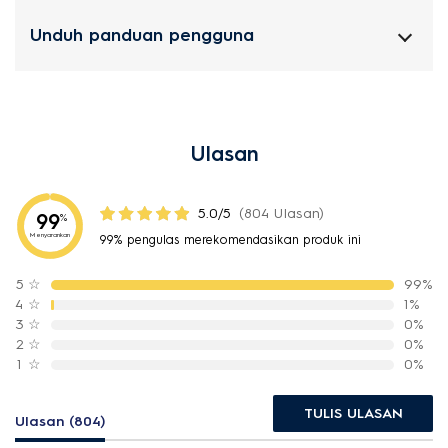
Unduh panduan pengguna
Ulasan
5.0/5
(804 Ulasan)
99
%
Menyarankan
99% pengulas merekomendasikan produk ini
5
☆
99%
4
☆
1%
3
☆
0%
2
☆
0%
1
☆
0%
TULIS ULASAN
Ulasan (804)