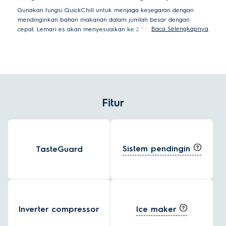
Gunakan fungsi QuickChill untuk menjaga kesegaran dengan
mendinginkan bahan makanan dalam jumlah besar dengan
Baca Selengkapnya
cepat. Lemari es akan menyesuaikan ke 2 ° C selama 90 menit
untuk mendinginkan makanan dan minuman dengan cepat
sebelum secara otomatis kembali ke pengaturan suhu
sebelumnya.
Fitur
Sistem pendingin
TasteGuard
Ice maker
Inverter compressor