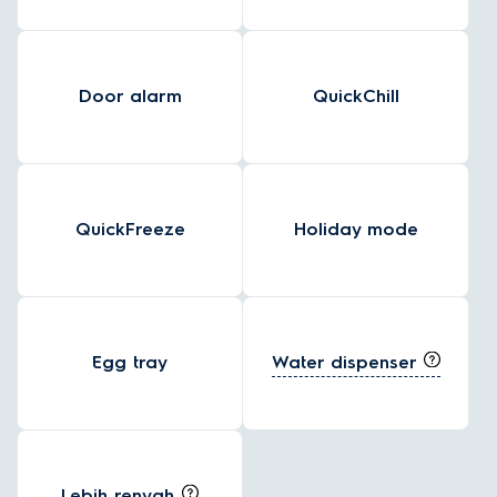
Door alarm
QuickChill
QuickFreeze
Holiday mode
Water dispenser
Egg tray
Lebih renyah