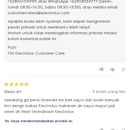
+628041119999 atau WhatsApp +628118339777 (Senin–
Jumat 08:30–16:30, Sabtu 08:30–13:30), atau melalui email
customercareid@electrolux.com.
Apabila Anda lebih nyaman, kami dapat mengirimkan
pesan pribadi untuk membantu lebih lanjut.
Mohon untuk tidak membagikan informasi pribadi melalui
kolom komentar publik ini.
Putri
Dayu sri
9 bulan yang lalu
Sekarang ga perlu khawatir klo beli sayur dan buah banyak
Krn dengn kulkas Electrolux makanan dn sayur mayur jadi
awet dn fresh terimakasih Electrolux
Ya, Saya merekomendasikan produk ini.