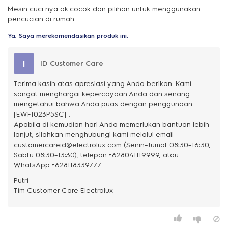
Mesin cuci nya ok.cocok dan pilihan untuk menggunakan
pencucian di rumah.
Ya, Saya merekomendasikan produk ini.
I
ID Customer Care
Terima kasih atas apresiasi yang Anda berikan. Kami
sangat menghargai kepercayaan Anda dan senang
mengetahui bahwa Anda puas dengan penggunaan
[EWF1023P5SC] .
Apabila di kemudian hari Anda memerlukan bantuan lebih
lanjut, silahkan menghubungi kami melalui email
customercareid@electrolux.com (Senin–Jumat 08:30–16:30,
Sabtu 08:30–13:30), telepon +628041119999, atau
WhatsApp +628118339777.
Putri