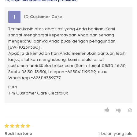
Ya, Saya merekomendasikan produk ini.
I
ID Customer Care
Terima kasih atas apresiasi yang Anda berikan. Kami
sangat menghargai kepercayaan Anda dan senang
mengetahui bahwa Anda puas dengan penggunaan
[EWF1023P5SC] .
Apabila di kemudian hari Anda memerlukan bantuan lebih
lanjut, silahkan menghubungi kami melalui email
customercareid@electrolux.com (Senin–Jumat 08:30–16:30,
Sabtu 08:30–13:30), telepon +628041119999, atau
WhatsApp +628118339777.
Putri
Rudi hartono
1 bulan yang lalu