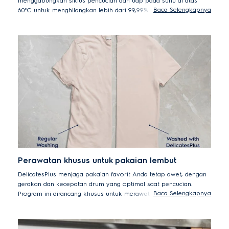
menggabungkan siklus pencucian dan uap pada suhu di atas
Baca Selengkapnya
60°C untuk menghilangkan lebih dari 99,99% bakteri dan virus
umum*. Serbuk sari dan alergen juga berkurang, sehingga
pakaian bersih dan higienis setiap kali dicuci.
* Telah diuji untuk Candida albicans, Bakteriofag MS2, dan Escherichia
coli dalam pengujian eksternal oleh Swissatest Testmaterialien AG
pada tahun 2021 ("Laporan Uji No. 202120117, 20232072").
Perawatan khusus untuk pakaian lembut
DelicatesPlus menjaga pakaian favorit Anda tetap awet, dengan
gerakan dan kecepatan drum yang optimal saat pencucian.
Baca Selengkapnya
Program ini dirancang khusus untuk merawat bahan halus,
termasuk katun premium, sehingga lebih tahan lama dan
mengurangi risiko kerusakan akibat pencucian berulang.