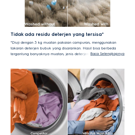
Tidak ada residu deterjen yang tersisa*
*Diuji dengan 3 kg muatan pakaian campuran, menggunakan
takaran deterjen bubuk yang disarankan. Hasil bisa berbeda
Baca Selengkapnya
tergantung banyaknya muatan, jenis deterjen, dan kadar mineral
air.
Dengan teknologi ultramix, deterjen dan pelembut dilarutkan dan
diaktifkan secara menyeluruh sebelum memasuki drum, demi
memastikan pakaian bersih maksimal tanpa meninggalkan residu
deterjen di akhir siklus pencucian.*