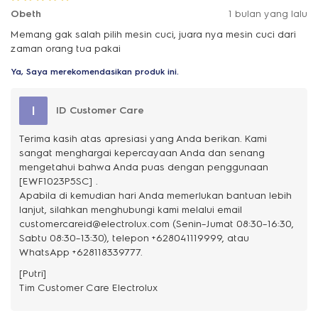
Obeth
1 bulan yang lalu
Memang gak salah pilih mesin cuci, juara nya mesin cuci dari
zaman orang tua pakai
Ya, Saya merekomendasikan produk ini.
I
ID Customer Care
Terima kasih atas apresiasi yang Anda berikan. Kami
sangat menghargai kepercayaan Anda dan senang
mengetahui bahwa Anda puas dengan penggunaan
[EWF1023P5SC] .
Apabila di kemudian hari Anda memerlukan bantuan lebih
lanjut, silahkan menghubungi kami melalui email
customercareid@electrolux.com (Senin–Jumat 08:30–16:30,
Sabtu 08:30–13:30), telepon +628041119999, atau
WhatsApp +628118339777.
[Putri]