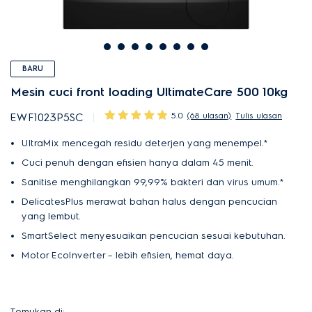
BARU
Mesin cuci front loading UltimateCare 500 10kg
5.0
(68 ulasan)
Tulis ulasan
EWF1023P5SC
UltraMix mencegah residu deterjen yang menempel.*
Cuci penuh dengan efisien hanya dalam 45 menit.
Sanitise menghilangkan 99,99% bakteri dan virus umum.*
DelicatesPlus merawat bahan halus dengan pencucian
yang lembut.
SmartSelect menyesuaikan pencucian sesuai kebutuhan.
Motor EcoInverter – lebih efisien, hemat daya.
Temukan di: