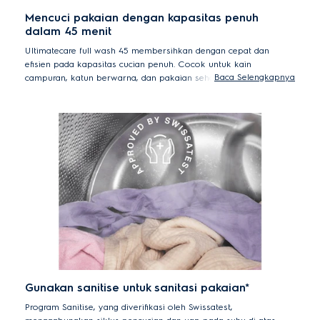
Mencuci pakaian dengan kapasitas penuh
dalam 45 menit
Ultimatecare full wash 45 membersihkan dengan cepat dan
efisien pada kapasitas cucian penuh. Cocok untuk kain
Baca Selengkapnya
campuran, katun berwarna, dan pakaian sehari-hari yang tidak
terlalu kotor. Dengan suhu 30°C, full wash 45 membersihkan
dalam waktu 45 menit saja. Cepat, hemat daya, dan lebih ramah
pada kain dengan pencucian menggunakan suhu rendah.
Perbandingan antara program full wash 45 dan program cotton 40°C
yang memakan waktu lebih lama.
Gunakan sanitise untuk sanitasi pakaian*
Program Sanitise, yang diverifikasi oleh Swissatest,