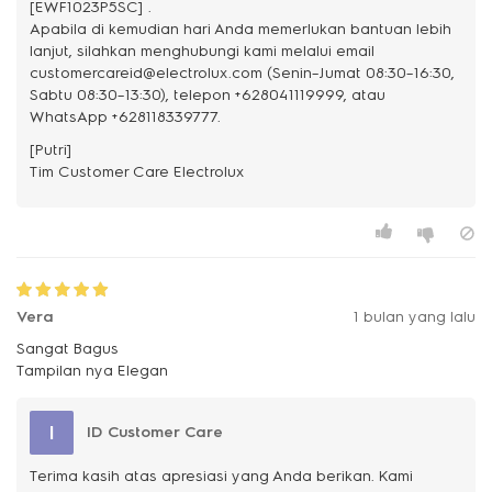
[EWF1023P5SC] .
Apabila di kemudian hari Anda memerlukan bantuan lebih
lanjut, silahkan menghubungi kami melalui email
customercareid@electrolux.com (Senin–Jumat 08:30–16:30,
Sabtu 08:30–13:30), telepon +628041119999, atau
WhatsApp +628118339777.
[Putri]
Vera
1 bulan yang lalu
Sangat Bagus
Tampilan nya Elegan
I
ID Customer Care
Terima kasih atas apresiasi yang Anda berikan. Kami