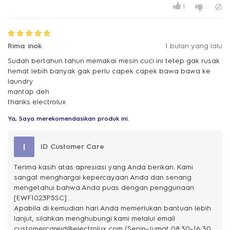
1
Rima inok
1 bulan yang lalu
Sudah bertahun tahun memakai mesin cuci ini tetep gak rusak
hemat lebih banyak gak perlu capek capek bawa bawa ke
laundry
mantap deh
thanks electrolux
Ya, Saya merekomendasikan produk ini.
I
ID Customer Care
Terima kasih atas apresiasi yang Anda berikan. Kami
sangat menghargai kepercayaan Anda dan senang
mengetahui bahwa Anda puas dengan penggunaan
[EWF1023P5SC] .
Apabila di kemudian hari Anda memerlukan bantuan lebih
lanjut, silahkan menghubungi kami melalui email
customercareid@electrolux.com (Senin–Jumat 08:30–16:30,