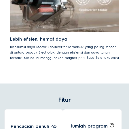
Lebih efisien, hemat daya
Konsumsi daya Motor EcoInverter termasuk yang paling rendah
di antara produk Electrolux, dengan efisiensi dan daya tahan
Baca Selengkapnya
terbaik. Motor ini menggunakan magnet permanen, sehingga
tidak perlu induksi magnet dan bisa menghemat banyak daya.
Konsumsi dayanya sekitar 80%* lebih rendah dibandingkan motor
universal kami sebelumnya.
Mesin motor inverter (EWF8024BDWA) dibandingkan dengan Mesin
motor universal (EWF8025EQWA).
Fitur
Jumlah program
Pencucian penuh 45