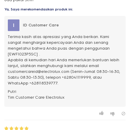
Ya, Saya merekomendasikan produk ini.
I
ID Customer Care
Terima kasih atas apresiasi yang Anda berikan. Kami
sangat menghargai kepercayaan Anda dan senang
mengetahui bahwa Anda puas dengan penggunaan
[EWF1023P5SC] .
Apabila di kemudian hari Anda memerlukan bantuan lebih
lanjut, silahkan menghubungi kami melalui email
customercareid@electrolux.com (Senin–Jumat 08:30–16:30,
Sabtu 08:30–13:30), telepon +628041119999, atau
WhatsApp +628118339777.
Putri