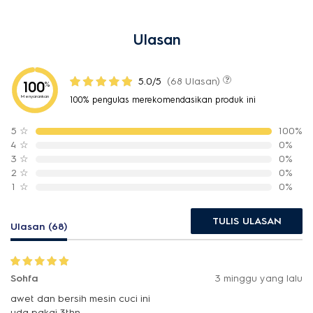
Ulasan
5.0/5
(68 Ulasan)
100
%
Menyarankan
100% pengulas merekomendasikan produk ini
5
☆
100%
4
☆
0%
3
☆
0%
2
☆
0%
1
☆
0%
TULIS ULASAN
Ulasan (68)
Sohfa
3 minggu yang lalu
awet dan bersih mesin cuci ini
uda pakai 3thn