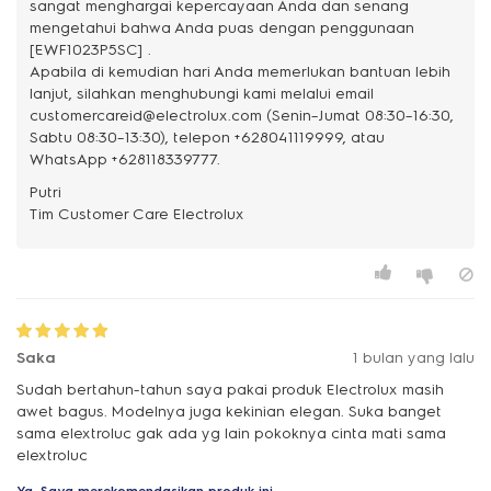
sangat menghargai kepercayaan Anda dan senang
mengetahui bahwa Anda puas dengan penggunaan
[EWF1023P5SC] .
Apabila di kemudian hari Anda memerlukan bantuan lebih
lanjut, silahkan menghubungi kami melalui email
customercareid@electrolux.com (Senin–Jumat 08:30–16:30,
Sabtu 08:30–13:30), telepon +628041119999, atau
WhatsApp +628118339777.
Putri
Saka
1 bulan yang lalu
Sudah bertahun-tahun saya pakai produk Electrolux masih
awet bagus. Modelnya juga kekinian elegan. Suka banget
sama elextroluc gak ada yg lain pokoknya cinta mati sama
elextroluc