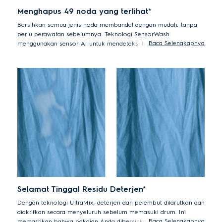
Menghapus 49 noda yang terlihat*
Bersihkan semua jenis noda membandel dengan mudah, tanpa
perlu perawatan sebelumnya. Teknologi SensorWash
Baca Selengkapnya
menggunakan sensor AI untuk mendeteksi tingkat kotoran dan
tanah secara otomatis, lalu menyesuaikan durasi siklus yang
sesuai untuk menghilangkan 49 noda berbeda dengan mudah,
termasuk minyak, anggur merah, lumpur, dan cokelat.*
*Diuji pada beban 4,5kg dengan noda 5cm2 dari makanan,
rumah tangga, dan produk pribadi menggunakan Cotton 40°C
+ Stain Cycle. Hasil dapat bervariasi tergantung pada faktor-
faktor seperti ukuran beban, jenis dan durasi pengotoran, jenis
deterjen dan tekanan air.
Selamat Tinggal Residu Deterjen*
Dengan teknologi UltraMix, deterjen dan pelembut dilarutkan dan
diaktifkan secara menyeluruh sebelum memasuki drum. Ini
Baca Selengkapnya
memastikan bahwa pakaian Anda dibersihkan tanpa