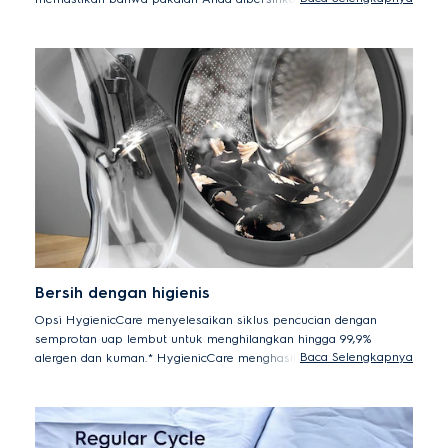
meninggalkan residu deterjen yang terlihat di akhir siklus.
Dengan UltraMix, Anda dapat mengucapkan selamat tinggal
pada sisa deterjen yang terlihat dan melupakan pencucian
ulang*.
*Diuji pada beban campuran 3kg kaos dan kemeja warna,
menggunakan dosis deterjen bubuk yang direkomendasikan
dan ukuran muatan. Hasil dapat bervariasi tergantung pada
ukuran beban, jenis deterjen dan tekanan air.
Bersih dengan higienis
Opsi HygienicCare menyelesaikan siklus pencucian dengan
semprotan uap lembut untuk menghilangkan hingga 99,9%
Baca Selengkapnya
alergen dan kuman.* HygienicCare menghasilkan uap hanya
pada suhu 40°C, sehingga lebih lembut pada kain Anda,
sekaligus menghemat energi.
*Mesin cuci front load Electrolux dengan opsi Perawatan Uap