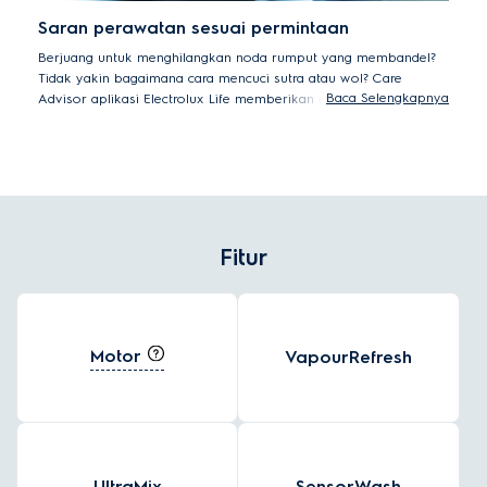
Saran perawatan sesuai permintaan
Berjuang untuk menghilangkan noda rumput yang membandel?
Tidak yakin bagaimana cara mencuci sutra atau wol? Care
Baca Selengkapnya
Advisor aplikasi Electrolux Life memberikan panduan ahli untuk
membersihkan dan merawat 37 jenis kain yang berbeda.
Fitur
Motor
VapourRefresh
UltraMix
SensorWash