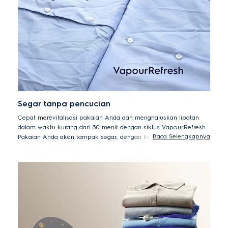
/ Higienis menghilangkan hingga 99,2% Der f1 (tungau debu)
dan Fel d1 (alergen kucing) dan hingga 99,9% Staphylococcus
aureus dan Klebsiella pneumonia selama pencucian kapas
40°C.
Segar tanpa pencucian
Cepat merevitalisasi pakaian Anda dan menghaluskan lipatan
dalam waktu kurang dari 30 menit dengan siklus VapourRefresh.
Baca Selengkapnya
Pakaian Anda akan tampak segar, dengan kerutan hingga 23%
lebih sedikit dibandingkan dengan pengeringan udara*.
*23% lebih sedikit kerutan Siklus pencucian EWF9025BQWA
dengan Vapor vs. siklus standar pengeringan udara - diuji dan
disertifikasi oleh THTI.