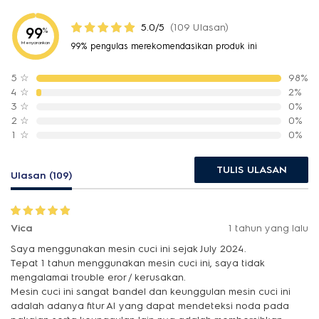
5.0/5
(109 Ulasan)
99
%
Menyarankan
99% pengulas merekomendasikan produk ini
5
☆
98%
4
☆
2%
3
☆
0%
2
☆
0%
1
☆
0%
TULIS ULASAN
Ulasan (109)
Vica
1 tahun yang lalu
Saya menggunakan mesin cuci ini sejak July 2024.
Tepat 1 tahun menggunakan mesin cuci ini, saya tidak
mengalamai trouble eror / kerusakan.
Mesin cuci ini sangat bandel dan keunggulan mesin cuci ini
adalah adanya fitur AI yang dapat mendeteksi noda pada