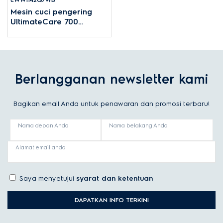
Mesin cuci pengering
UltimateCare 700
11kg/7kg
Berlangganan newsletter kami
Bagikan email Anda untuk penawaran dan promosi terbaru!
Nama depan Anda
Nama belakang Anda
Alamat email anda
Saya menyetujui
syarat dan ketentuan
DAPATKAN INFO TERKINI