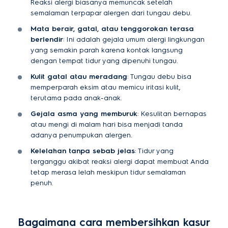
Reaksi alergi biasanya memuncak setelah
semalaman terpapar alergen dari tungau debu.
Mata berair, gatal, atau tenggorokan terasa
berlendir
: Ini adalah gejala umum alergi lingkungan
yang semakin parah karena kontak langsung
dengan tempat tidur yang dipenuhi tungau.
Kulit gatal atau meradang
: Tungau debu bisa
memperparah eksim atau memicu iritasi kulit,
terutama pada anak-anak.
Gejala asma yang memburuk
: Kesulitan bernapas
atau mengi di malam hari bisa menjadi tanda
adanya penumpukan alergen.
Kelelahan tanpa sebab jelas
: Tidur yang
terganggu akibat reaksi alergi dapat membuat Anda
tetap merasa lelah meskipun tidur semalaman
penuh.
Bagaimana cara membersihkan kasur