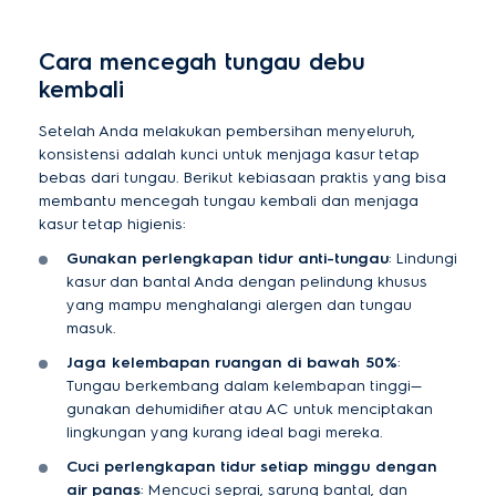
Cara mencegah tungau debu
kembali
Setelah Anda melakukan pembersihan menyeluruh,
konsistensi adalah kunci untuk menjaga kasur tetap
bebas dari tungau. Berikut kebiasaan praktis yang bisa
membantu mencegah tungau kembali dan menjaga
kasur tetap higienis:
Gunakan perlengkapan tidur anti-tungau
: Lindungi
kasur dan bantal Anda dengan pelindung khusus
yang mampu menghalangi alergen dan tungau
masuk.
Jaga kelembapan ruangan di bawah 50%
:
Tungau berkembang dalam kelembapan tinggi—
gunakan dehumidifier atau AC untuk menciptakan
lingkungan yang kurang ideal bagi mereka.
Cuci perlengkapan tidur setiap minggu dengan
air panas
: Mencuci seprai, sarung bantal, dan