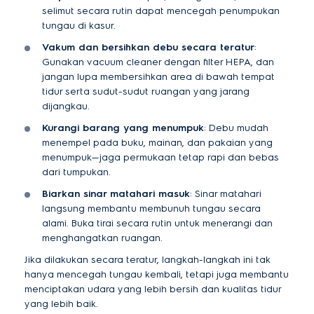
selimut secara rutin dapat mencegah penumpukan
tungau di kasur.
Vakum dan bersihkan debu secara teratur
:
Gunakan vacuum cleaner dengan filter HEPA, dan
jangan lupa membersihkan area di bawah tempat
tidur serta sudut-sudut ruangan yang jarang
dijangkau.
Kurangi barang yang menumpuk
: Debu mudah
menempel pada buku, mainan, dan pakaian yang
menumpuk—jaga permukaan tetap rapi dan bebas
dari tumpukan.
Biarkan sinar matahari masuk
: Sinar matahari
langsung membantu membunuh tungau secara
alami. Buka tirai secara rutin untuk menerangi dan
menghangatkan ruangan.
Jika dilakukan secara teratur, langkah-langkah ini tak
hanya mencegah tungau kembali, tetapi juga membantu
menciptakan udara yang lebih bersih dan kualitas tidur
yang lebih baik.