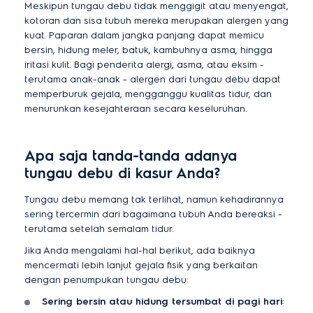
Meskipun tungau debu tidak menggigit atau menyengat,
kotoran dan sisa tubuh mereka merupakan alergen yang
kuat. Paparan dalam jangka panjang dapat memicu
bersin, hidung meler, batuk, kambuhnya asma, hingga
iritasi kulit. Bagi penderita alergi, asma, atau eksim -
terutama anak-anak - alergen dari tungau debu dapat
memperburuk gejala, mengganggu kualitas tidur, dan
menurunkan kesejahteraan secara keseluruhan.
Apa saja tanda-tanda adanya
tungau debu di kasur Anda?
Tungau debu memang tak terlihat, namun kehadirannya
sering tercermin dari bagaimana tubuh Anda bereaksi -
terutama setelah semalam tidur.
Jika Anda mengalami hal-hal berikut, ada baiknya
mencermati lebih lanjut gejala fisik yang berkaitan
dengan penumpukan tungau debu:
Sering bersin atau hidung tersumbat di pagi hari
: