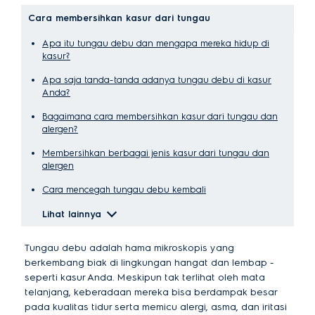
Cara membersihkan kasur dari tungau
Apa itu tungau debu dan mengapa mereka hidup di
kasur?
Apa saja tanda-tanda adanya tungau debu di kasur
Anda?
Bagaimana cara membersihkan kasur dari tungau dan
alergen?
Membersihkan berbagai jenis kasur dari tungau dan
alergen
Cara mencegah tungau debu kembali
Lihat lainnya
Tungau debu adalah hama mikroskopis yang
berkembang biak di lingkungan hangat dan lembap -
seperti kasur Anda. Meskipun tak terlihat oleh mata
telanjang, keberadaan mereka bisa berdampak besar
pada kualitas tidur serta memicu alergi, asma, dan iritasi