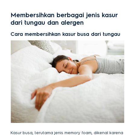
Membersihkan berbagai jenis kasur
dari tungau dan alergen
Cara membersihkan kasur busa dari tungau
Kasur busa, terutama jenis memory foam, dikenal karena