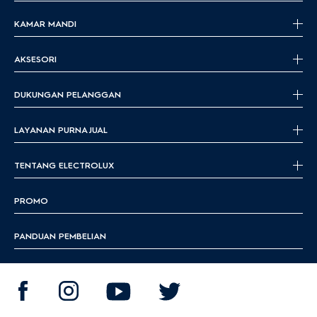
KAMAR MANDI
AKSESORI
DUKUNGAN PELANGGAN
LAYANAN PURNA JUAL
TENTANG ELECTROLUX
PROMO
PANDUAN PEMBELIAN