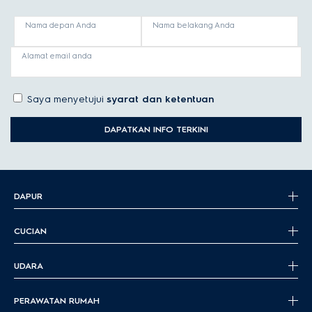
Nama depan Anda
Nama belakang Anda
Alamat email anda
Apakah baking soda membantu
menghilangkan tungau debu?
Saya menyetujui
syarat dan ketentuan
DAPATKAN INFO TERKINI
Apakah air purifier bisa membantu
mengendalikan tungau debu?
DAPUR
CUCIAN
UDARA
PERAWATAN RUMAH