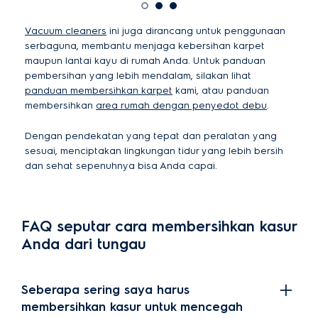
Vacuum cleaners
ini juga dirancang untuk penggunaan
serbaguna, membantu menjaga kebersihan karpet
maupun lantai kayu di rumah Anda. Untuk panduan
pembersihan yang lebih mendalam, silakan lihat
panduan membersihkan karpet
kami, atau panduan
membersihkan
area rumah dengan penyedot debu
.
Dengan pendekatan yang tepat dan peralatan yang
sesuai, menciptakan lingkungan tidur yang lebih bersih
dan sehat sepenuhnya bisa Anda capai.
FAQ seputar cara membersihkan kasur
Anda dari tungau
Seberapa sering saya harus
membersihkan kasur untuk mencegah