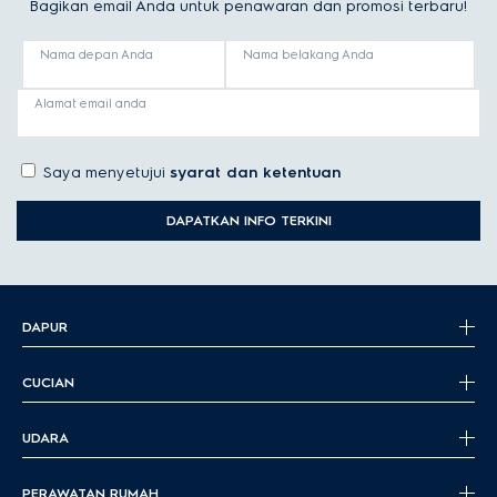
Bagikan email Anda untuk penawaran dan promosi terbaru!
Nama depan Anda
Nama belakang Anda
Alamat email anda
Saya menyetujui
syarat dan ketentuan
DAPATKAN INFO TERKINI
DAPUR
CUCIAN
UDARA
PERAWATAN RUMAH