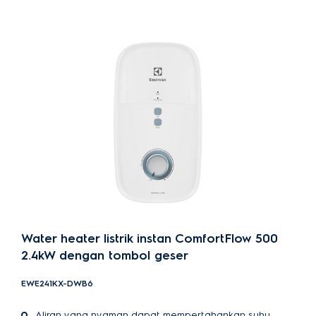
Water heater listrik instan ComfortFlow 500
2.4kW dengan tombol geser
EWE241KX-DWB6
Aliran yang nyaman dapat mempertahankan suhu