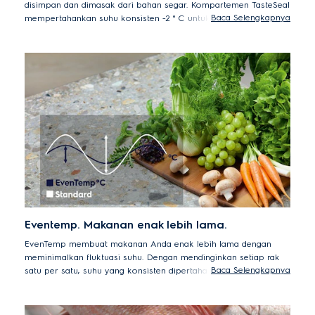
disimpan dan dimasak dari bahan segar. Kompartemen TasteSeal
Baca Selengkapnya
mempertahankan suhu konsisten -2 ° C untuk menjaga bahan-
bahan terbaik Anda dalam kondisi prima hingga 7 hari * tanpa
pembekuan. Artinya Anda selalu bisa memasak dari daging
segar untuk menyajikan daging dan makanan laut yang
bertekstur juicy, warna cerah, dan rasa yang enak.
*Lulus pengujian TUV Rheinland dari jumlah lempeng
mikrobiologi pada salmon, ayam, dan daging sapi. Penurunan
berat rata-rata <2% setelah 7 hari. sampel diuji ebb3702k.>
Eventemp. Makanan enak lebih lama.
EvenTemp membuat makanan Anda enak lebih lama dengan
meminimalkan fluktuasi suhu. Dengan mendinginkan setiap rak
Baca Selengkapnya
satu per satu, suhu yang konsisten dipertahankan di seluruh
kompartemen, menjaga rasa dan tekstur lebih lama.