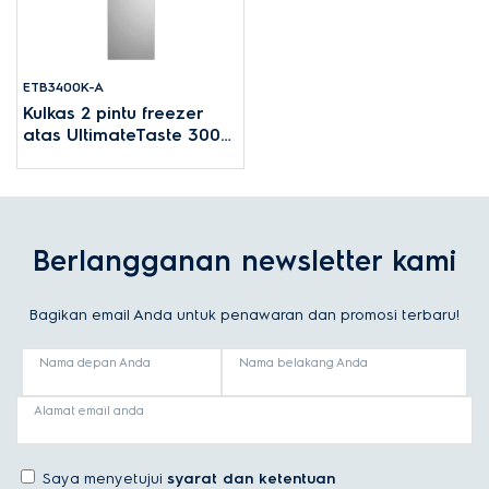
ETB3400K-A
Kulkas 2 pintu freezer
atas UltimateTaste 300
312L - Perak arktik
Berlangganan newsletter kami
Bagikan email Anda untuk penawaran dan promosi terbaru!
Nama depan Anda
Nama belakang Anda
Alamat email anda
Saya menyetujui
syarat dan ketentuan