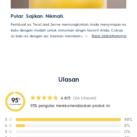
Putar. Sajikan. Nikmati.
Pembuat es Twist and Serve memungkinkan Anda menyimpan es
batu dengan mudah untuk minuman dingin favorit Anda. Cukup
Baca Selengkapnya
isi baki es dengan air, biarkan membeku, lalu putar kenop untuk
melepaskan kubus es ke dalam wadah penyimpanan. Cocok
saat Anda ingin menikmati cita rasa minuman dingin yang
menyegarkan bersama teman.
Ulasan
4.8/5
(26 Ulasan)
95
%
Menyarankan
95% pengulas merekomendasikan produk ini
5
☆
88%
4
☆
8%
3
☆
0%