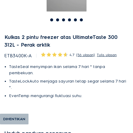
Kulkas 2 pintu freezer atas UltimateTaste 300
312L - Perak arktik
4.7
(56 ulasan)
Tulis ulasan
ETB3400K-A
TasteSeal menyimpan ikan selama 7 hari * tanpa
pembekuan.
TasteLockAuto menjaga sayuran tetap segar selama 7 hari
*.
EvenTemp mengurangi fluktuasi suhu.
DIHENTIKAN