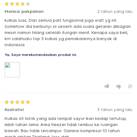
Monica pakpahan
2 tahun yang lalu
kulkas luas, Dan semua part fungsional juga watt yg irit.
Somehow dia berbunyi sii seoerti ada suara getaran dibagian
mesin namun hilang setelah itungan menit. Kenapa saya beli,
krn salahsatu top 3 kulkas yg pemakaiannya banyak di
indonesia.
Ya, Saya merekomendasikan produk ini.
Kodratwi
3 tahun yang lalu
Kulkas irit listrik yang ada tempat sayur ikan kedap tertutup,
lebih tahan lama. Area freezer tidak tembus ke ruangan
bawah. Bau tidak tercampur. Garansi kompresor 10 tahun
masih rakitan Thailand, Joss dah...