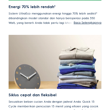
Energi 70% lebih rendah*
Sistem UltraEco menggunakan energi hingga 70% lebih sedikit*
dibandingkan model standar dan hanya beroperasi pada 350
Baca Selengkapnya
Watt, yang berarti Anda tidak perlu lagi khawatir tentang
masalah daya listrik. Tidak hanya itu, dengan mencuci dengan air
dingin, Anda juga melindungi pakaian Anda dari keausan yang
tidak perlu.
*70% lebih rendah konsumsi energi EWF85747 vs model
sebelumnya EWF85745
Siklus cepat dan fleksibel
Sesuaikan beban cucian Anda dengan jadwal Anda. Quick 15
Cycle memberikan pencucian 15 menit yang efisien yang cocok