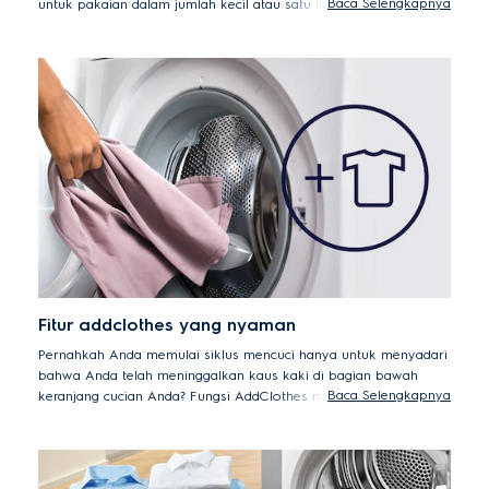
Baca Selengkapnya
untuk pakaian dalam jumlah kecil atau satu item. Program Daily
39 sangat ideal untuk beban harian Anda yang kotor. Dan untuk
beban penuh reguler, atur ke siklus Full Wash 60, program satu
jam yang ideal.
Fitur addclothes yang nyaman
Pernahkah Anda memulai siklus mencuci hanya untuk menyadari
bahwa Anda telah meninggalkan kaus kaki di bagian bawah
Baca Selengkapnya
keranjang cucian Anda? Fungsi AddClothes memungkinkan Anda
untuk menjeda pencucian untuk menambahkan item yang
terlupakan hingga 15 menit setelah siklus dimulai.