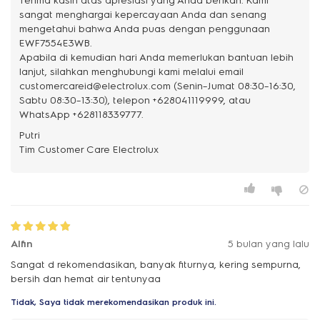
Terima kasih atas apresiasi yang Anda berikan. Kami
sangat menghargai kepercayaan Anda dan senang
mengetahui bahwa Anda puas dengan penggunaan
EWF7554E3WB.
Apabila di kemudian hari Anda memerlukan bantuan lebih
lanjut, silahkan menghubungi kami melalui email
customercareid@electrolux.com (Senin–Jumat 08:30–16:30,
Sabtu 08:30–13:30), telepon +628041119999, atau
WhatsApp +628118339777.
Putri
Alfin
5 bulan yang lalu
Sangat d rekomendasikan, banyak fiturnya, kering sempurna,
bersih dan hemat air tentunyaa
Tidak, Saya tidak merekomendasikan produk ini.