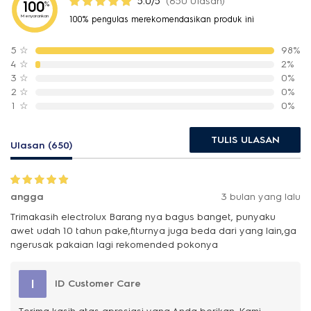
5.0/5
(650 Ulasan)
100
%
Menyarankan
100% pengulas merekomendasikan produk ini
5
☆
98%
4
☆
2%
3
☆
0%
2
☆
0%
1
☆
0%
TULIS ULASAN
Ulasan (650)
angga
3 bulan yang lalu
Trimakasih electrolux Barang nya bagus banget, punyaku
awet udah 10 tahun pake,fiturnya juga beda dari yang lain,ga
ngerusak pakaian lagi rekomended pokonya
I
ID Customer Care