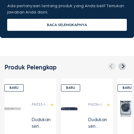
Ada pertanyaan tentang produk yang Anda beli? Temukan
jawaban Anda disini.
BACA SELENGKAPNYA
Produk Pelengkap
BARU
BARU
BARU
PN333-IDN
PN336-IDN
Dudukan
Dudukan
seri
seri
UltimateCa
UltimateCa