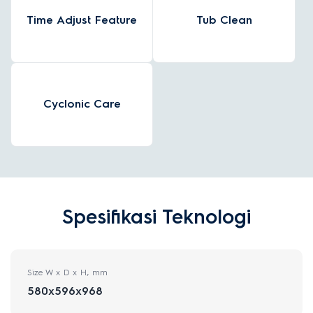
Time Adjust Feature
Tub Clean
Cyclonic Care
Spesifikasi Teknologi
Size W x D x H, mm
580x596x968