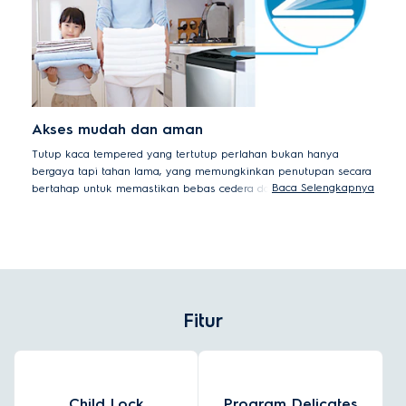
Akses mudah dan aman
Tutup kaca tempered yang tertutup perlahan bukan hanya
bergaya tapi tahan lama, yang memungkinkan penutupan secara
Baca Selengkapnya
bertahap untuk memastikan bebas cedera dan penutupan tutup
mesin cuci yang sunyi. Permukaan datar tahan goresan dapat
digunakan sebagai tempat kerja tambahan dalam ruang cucian
Anda dan mudah untuk diseka bersih.
Fitur
Child Lock
Program Delicates