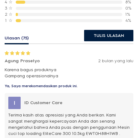
4
☆
8%
3
☆
0%
2
☆
1%
1
☆
4%
TULIS ULASAN
Ulasan (75)
Agung Prasetyo
2 bulan yang lalu
Karena bagus produknya
Gampang operasionalnya
Ya, Saya merekomendasikan produk ini.
I
ID Customer Care
Terima kasih atas apresiasi yang Anda berikan. Kami
sangat menghargai kepercayaan Anda dan senang
mengetahui bahwa Anda puas dengan penggunaan Mesin
cuci top loading EliteCare 300 10.5kg EWT0H88H1WB .