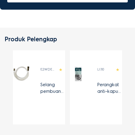
Produk Pelengkap
E2WDE400B
LI.110
Selang
Perangkat
pembuang
anti-kapur
an mesin
neocal
cuci yang
dapat
diperpanja
ng