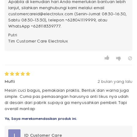
Apabila di kemudian hari Anda memerlukan bantuan lebih
lanjut, silahkan menghubungi kami melalui email
customercareid@electrolux.com (Senin–Jumat 08:30–16:30,
Sabtu 08:30–13:30), telepon +628041119999, atau
WhatsApp +628118339777.
Putri
Mufti
2 bulan yang lalu
Mesin cuci bagus, pemakaian praktis. Bentuk dan warna juga
simple. Cuma pas pemasangan harusnya anti tikus nya udah
di desain dari pabrik supaya ga menyusahkan pembeli. Tapi
overall mantap
Ya, Saya merekomendasikan produk ini.
I
ID Customer Care