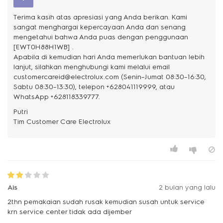
Terima kasih atas apresiasi yang Anda berikan. Kami
sangat menghargai kepercayaan Anda dan senang
mengetahui bahwa Anda puas dengan penggunaan
[EWT0H88H1WB] .
Apabila di kemudian hari Anda memerlukan bantuan lebih
lanjut, silahkan menghubungi kami melalui email
customercareid@electrolux.com (Senin–Jumat 08:30–16:30,
Sabtu 08:30–13:30), telepon +628041119999, atau
WhatsApp +628118339777.
Putri
Ais
2 bulan yang lalu
2thn pemakaian sudah rusak kemudian susah untuk service
krn service center tidak ada dijember