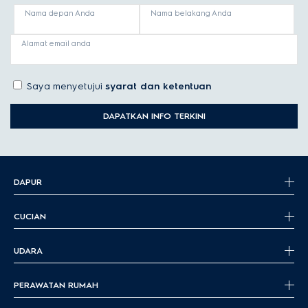
Nama depan Anda
Nama belakang Anda
Alamat email anda
Saya menyetujui
syarat dan ketentuan
DAPATKAN INFO TERKINI
DAPUR
CUCIAN
UDARA
PERAWATAN RUMAH