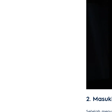
2. Masu
Setelah meny