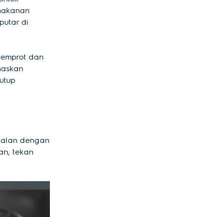
makanan
putar di
yemprot dan
naskan
utup
jalan dengan
an, tekan