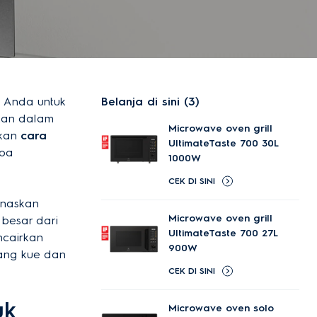
 Anda untuk
Belanja di sini (3)
kan dalam
Microwave oven grill
kkan
cara
UltimateTaste 700 30L
apa
1000W
CEK DI SINI
anaskan
Microwave oven grill
 besar dari
UltimateTaste 700 27L
ncairkan
900W
ang kue dan
CEK DI SINI
uk
Microwave oven solo