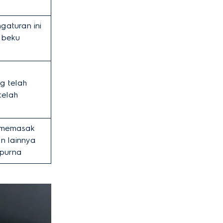
aturan ini
 beku
 telah
telah
k memasak
n lainnya
mpurna