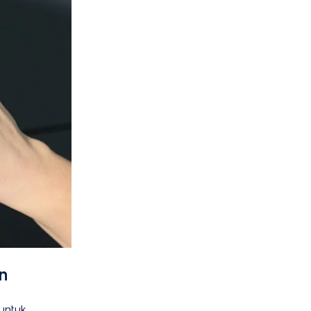
n
untuk