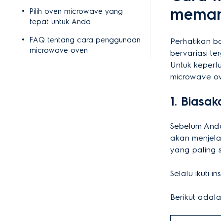
meman
Pilih oven microwave yang
tepat untuk Anda
FAQ tentang cara penggunaan
Perhatikan b
microwave oven
bervariasi t
Untuk keperl
microwave ov
1. Biasa
Sebelum And
akan menjela
yang paling 
Selalu ikuti 
Berikut adal