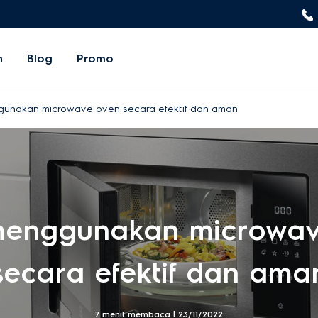
n
Blog
Promo
unakan microwave oven secara efektif dan aman
menggunakan microwav
secara efektif dan ama
7 menit membaca |
23/11/2022