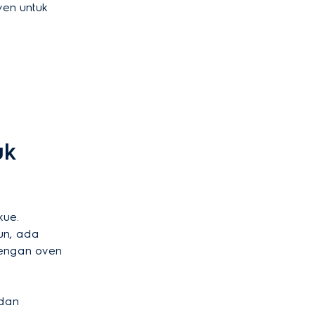
ven untuk
uk
kue.
un, ada
engan oven
 dan