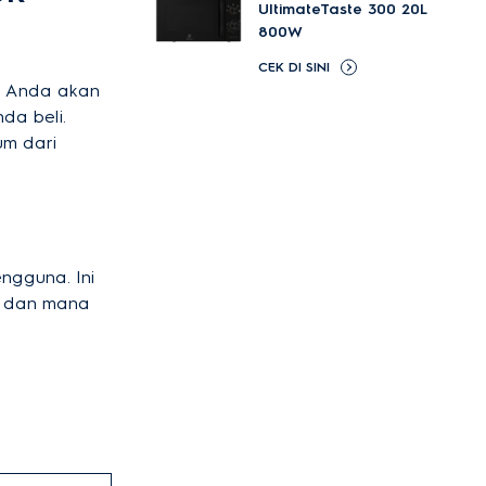
UltimateTaste 300 20L
800W
CEK DI SINI
n Anda akan
da beli.
um dari
gguna. Ini
a dan mana